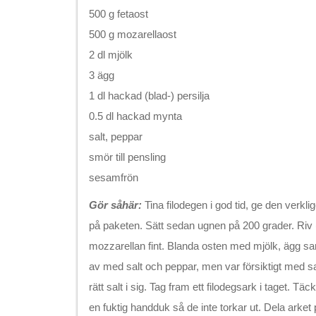
500 g fetaost
500 g mozarellaost
2 dl mjölk
3 ägg
1 dl hackad (blad-) persilja
0.5 dl hackad mynta
salt, peppar
smör till pensling
sesamfrön
Gör såhär:
Tina filodegen i god tid, ge den verkl
på paketen. Sätt sedan ugnen på 200 grader. Riv 
mozzarellan fint. Blanda osten med mjölk, ägg s
av med salt och peppar, men var försiktigt med sa
rätt salt i sig. Tag fram ett filodegsark i taget. T
en fuktig handduk så de inte torkar ut. Dela arket