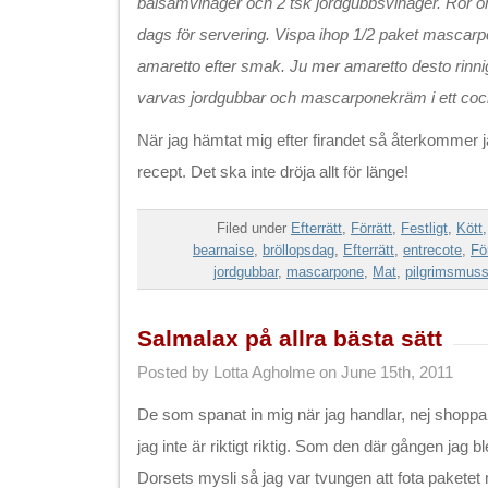
balsamvinäger och 2 tsk jordgubbsvinäger. Rör om o
dags för servering. Vispa ihop 1/2 paket mascar
amaretto efter smak. Ju mer amaretto desto rinni
varvas jordgubbar och mascarponekräm i ett cock
När jag hämtat mig efter firandet så återkommer j
recept. Det ska inte dröja allt för länge!
Filed under
Efterrätt
,
Förrätt
,
Festligt
,
Kött
bearnaise
,
bröllopsdag
,
Efterrätt
,
entrecote
,
Fö
jordgubbar
,
mascarpone
,
Mat
,
pilgrimsmuss
Salmalax på allra bästa sätt
Posted by Lotta Agholme on June 15th, 2011
De som spanat in mig när jag handlar, nej shoppar,
jag inte är riktigt riktig. Som den där gången jag bl
Dorsets mysli så jag var tvungen att fota paketet 