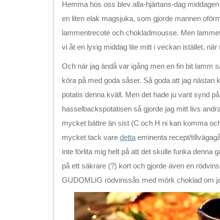
Hemma hos oss blev alla-hjärtans-dag middagen l
en liten elak magsjuka, som gjorde mannen oförm
lammentrecoté och chokladmousse. Men lammet fick 
vi åt en lyxig middag lite mitt i veckan istället, n
Och när jag ändå var igång men en fin bit lamm så
köra på med goda såser. Så goda att jag nästan 
potatis denna kväll. Men det hade ju varit synd p
hasselbackspotatisen så gjorde jag mitt livs andr
mycket bättre än sist (C och H ni kan komma och
mycket tack vare
detta
eminenta recept/tillvägag
inte förlita mig helt på att det skulle funka denna
på ett säkrare (?) kort och gjorde även en rödv
GUDOMLIG rödvinssås med mörk choklad om jag 