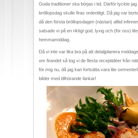
Goda traditioner ska börjas i tid. Därför tyckte ja
bröllopsdag skulle firas ordentligt. Då jag var bo
då den första bröllopsdagen (nästan) alltid infinn
satsade vi på en riktigt god, lyxig och (för oss) li
hemmamiddag.
Då vi inte var lika bra på att detaljplanera middag
om firandet så tog vi de flesta receptidéer från näte
för mig nu, då jag kan fortsätta vara lite semeste
bilder med tillhörande länkar!