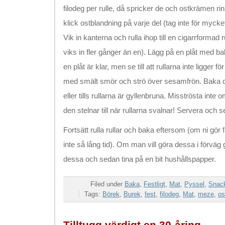
filodeg per rulle, då spricker de och ostkrämen rin
klick ostblandning på varje del (tag inte för mycke
Vik in kanterna och rulla ihop till en cigarrformad ru
viks in fler gånger än en). Lägg på en plåt med bak
en plåt är klar, men se till att rullarna inte ligger 
med smält smör och strö över sesamfrön. Baka dir
eller tills rullarna är gyllenbruna. Misströsta inte 
den stelnar till när rullarna svalnar! Servera och s
Fortsätt rulla rullar och baka eftersom (om ni gör f
inte så lång tid). Om man vill göra dessa i förväg g
dessa och sedan tina på en bit hushållspapper.
Filed under
Baka
,
Festligt
,
Mat
,
Pyssel
,
Snack
Tags:
Börek
,
Burek
,
fest
,
filodeg
,
Mat
,
meze
,
os
Tilltugg värdigt en 30-åring