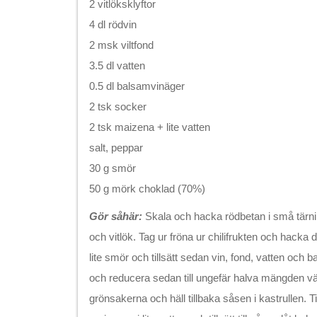
2 vitlöksklyftor
4 dl rödvin
2 msk viltfond
3.5 dl vatten
0.5 dl balsamvinäger
2 tsk socker
2 tsk maizena + lite vatten
salt, peppar
30 g smör
50 g mörk choklad (70%)
Gör såhär:
Skala och hacka rödbetan i små tärni
och vitlök. Tag ur fröna ur chilifrukten och hacka 
lite smör och tillsätt sedan vin, fond, vatten och
och reducera sedan till ungefär halva mängden vät
grönsakerna och häll tillbaka såsen i kastrullen. Ti