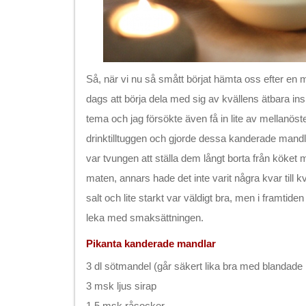
Så, när vi nu så smått börjat hämta oss efter en 
dags att börja dela med sig av kvällens ätbara ins
tema och jag försökte även få in lite av mellanös
drinktilltuggen och gjorde dessa kanderade mandla
var tvungen att ställa dem långt borta från köket 
maten, annars hade det inte varit några kvar till k
salt och lite starkt var väldigt bra, men i framti
leka med smaksättningen.
Pikanta kanderade mandlar
3 dl sötmandel (går säkert lika bra med blandade 
3 msk ljus sirap
1.5 msk råsocker