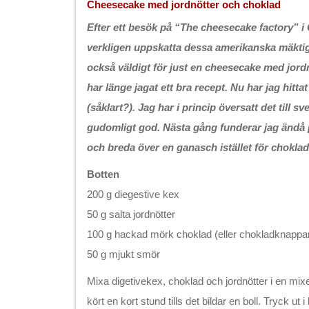
Cheesecake med jordnötter och choklad
Efter ett besök på “The cheesecake factory” i
verkligen uppskatta dessa amerikanska mäktig
också väldigt för just en cheesecake med jord
har länge jagat ett bra recept. Nu har jag hittat
(såklart?). Jag har i princip översatt det till 
gudomligt god. Nästa gång funderar jag ändå p
och breda över en ganasch istället för chokla
Botten
200 g diegestive kex
50 g salta jordnötter
100 g hackad mörk choklad (eller chokladknappa
50 g mjukt smör
Mixa digetivekex, choklad och jordnötter i en mix
kört en kort stund tills det bildar en boll. Tryck ut 