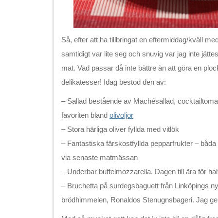
Så, efter att ha tillbringat en eftermiddag/kväll 
samtidigt var lite seg och snuvig var jag inte jät
mat. Vad passar då inte bättre än att göra en plo
delikatesser! Idag bestod den av:
– Sallad bestående av Machésallad, cocktailtoma
favoriten bland
olivoljor
– Stora härliga oliver fyllda med vitlök
– Fantastiska färskostfyllda pepparfrukter – båda
via senaste matmässan
– Underbar buffelmozzarella. Dagen till ära för ha
– Bruchetta på surdegsbaguett från Linköpings nya
brödhimmelen, Ronaldos Stenugnsbageri. Jag g