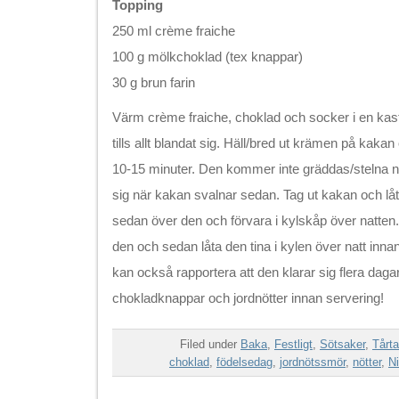
Topping
250 ml crème fraiche
100 g mölkchoklad (tex knappar)
30 g brun farin
Värm crème fraiche, choklad och socker i en kast
tills allt blandat sig. Häll/bred ut krämen på kakan 
10-15 minuter. Den kommer inte gräddas/stelna 
sig när kakan svalnar sedan. Tag ut kakan och låt
sedan över den och förvara i kylskåp över natten.
den och sedan låta den tina i kylen över natt innan
kan också rapportera att den klarar sig flera daga
chokladknappar och jordnötter innan servering!
Filed under
Baka
,
Festligt
,
Sötsaker
,
Tårta
choklad
,
födelsedag
,
jordnötssmör
,
nötter
,
Ni