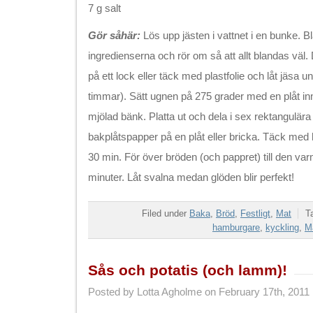
7 g salt
Gör såhär:
Lös upp jästen i vattnet i en bunke. B
ingredienserna och rör om så att allt blandas väl.
på ett lock eller täck med plastfolie och låt jäsa 
timmar). Sätt ugnen på 275 grader med en plåt inn
mjölad bänk. Platta ut och dela i sex rektangulära
bakplåtspapper på en plåt eller bricka. Täck med 
30 min. För över bröden (och pappret) till den va
minuter. Låt svalna medan glöden blir perfekt!
Filed under
Baka
,
Bröd
,
Festligt
,
Mat
T
hamburgare
,
kyckling
,
M
Sås och potatis (och lamm)!
Posted by Lotta Agholme on February 17th, 2011