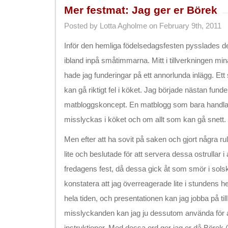
Mer festmat: Jag ger er Börek
Posted by Lotta Agholme on February 9th, 2011
Inför den hemliga födelsedagsfesten pysslades de
ibland inpå småtimmarna. Mitt i tillverkningen mi
hade jag funderingar på ett annorlunda inlägg. Ett 
kan gå riktigt fel i köket. Jag började nästan funder
matbloggskoncept. En matblogg som bara handlar 
misslyckas i köket och om allt som kan gå snett.
Men efter att ha sovit på saken och gjort några rul
lite och beslutade för att servera dessa ostrullar i a
fredagens fest, då dessa gick åt som smör i sols
konstatera att jag överreagerade lite i stundens h
hela tiden, och presentationen kan jag jobba på ti
misslyckanden kan jag ju dessutom använda för att
instruktioner. Med dessa ord ger jag er då Börek