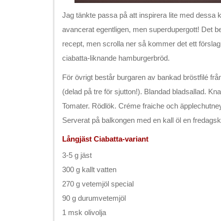
Jag tänkte passa på att inspirera lite med dessa 
avancerat egentligen, men superdupergott! Det beh
recept, men scrolla ner så kommer det ett förslag
ciabatta-liknande hamburgerbröd.
För övrigt består burgaren av bankad bröstfilé fr
(delad på tre för sjutton!). Blandad bladsallad. Kn
Tomater. Rödlök. Créme fraiche och äpplechutney
Serverat på balkongen med en kall öl en fredagskväl
Långjäst Ciabatta-variant
3-5 g jäst
300 g kallt vatten
270 g vetemjöl special
90 g durumvetemjöl
1 msk olivolja