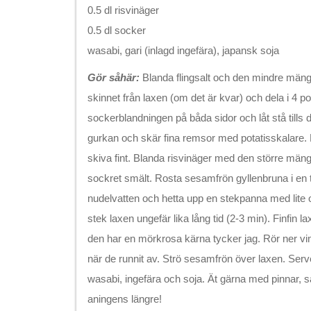
0.5 dl risvinäger
0.5 dl socker
wasabi, gari (inlagd ingefära), japansk soja
Gör såhär:
Blanda flingsalt och den mindre mäng
skinnet från laxen (om det är kvar) och dela i 4 por
sockerblandningen på båda sidor och låt stå tills d
gurkan och skär fina remsor med potatisskalare.
skiva fint. Blanda risvinäger med den större mäng
sockret smält. Rosta sesamfrön gyllenbruna i en 
nudelvatten och hetta upp en stekpanna med lite 
stek laxen ungefär lika lång tid (2-3 min). Finfin 
den har en mörkrosa kärna tycker jag. Rör ner vi
när de runnit av. Strö sesamfrön över laxen. Se
wasabi, ingefära och soja. Ät gärna med pinnar, 
aningens längre!