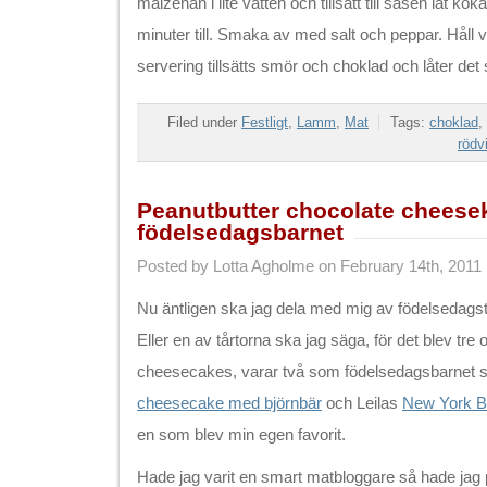
maizenan i lite vatten och tillsätt till såsen låt k
minuter till. Smaka av med salt och peppar. Håll 
servering tillsätts smör och choklad och låter det
Filed under
Festligt
,
Lamm
,
Mat
Tags:
choklad
,
rödv
Peanutbutter chocolate cheesek
födelsedagsbarnet
Posted by Lotta Agholme on February 14th, 2011
Nu äntligen ska jag dela med mig av födelsedagstå
Eller en av tårtorna ska jag säga, för det blev tre o
cheesecakes, varar två som födelsedagsbarnet s
cheesecake med björnbär
och Leilas
New York B
en som blev min egen favorit.
Hade jag varit en smart matbloggare så hade jag pos