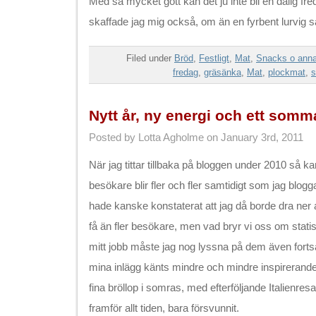
Med så mycket gott kan det ju inte bli en dålig fr
skaffade jag mig också, om än en fyrbent lurvig s
Filed under
Bröd
,
Festligt
,
Mat
,
Snacks o anna
fredag
,
gräsänka
,
Mat
,
plockmat
,
s
Nytt år, ny energi och ett som
Posted by Lotta Agholme on January 3rd, 2011
När jag tittar tillbaka på bloggen under 2010 så ka
besökare blir fler och fler samtidigt som jag blogga
hade kanske konstaterat att jag då borde dra ner a
få än fler besökare, men vad bryr vi oss om statistik
mitt jobb måste jag nog lyssna på dem även fortsä
mina inlägg känts mindre och mindre inspirerande p
fina bröllop i somras, med efterföljande Italienres
framför allt tiden, bara försvunnit.