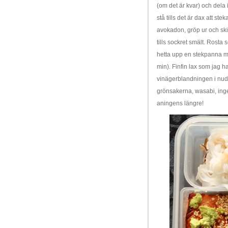
(om det är kvar) och dela 
stå tills det är dax att s
avokadon, gröp ur och ski
tills sockret smält. Rosta
hetta upp en stekpanna med
min). Finfin lax som jag 
vinägerblandningen i nudl
grönsakerna, wasabi, inge
aningens längre!