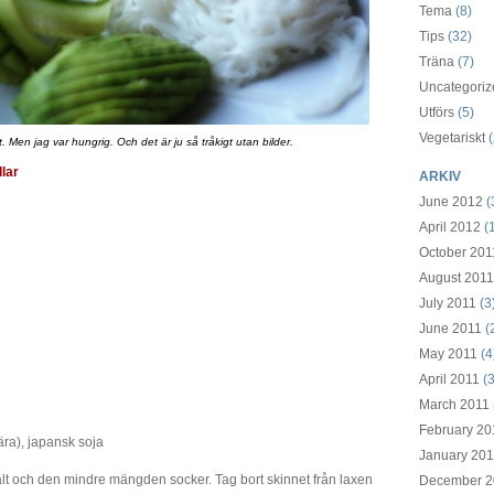
Tema
(8)
Tips
(32)
Träna
(7)
Uncategoriz
Utförs
(5)
Vegetariskt
(
t. Men jag var hungrig. Och det är ju så tråkigt utan bilder.
lar
ARKIV
June 2012
(
April 2012
(1
October 201
August 2011
July 2011
(3
June 2011
(
May 2011
(4
April 2011
(3
March 2011
February 20
ära), japansk soja
January 201
lt och den mindre mängden socker. Tag bort skinnet från laxen
December 2