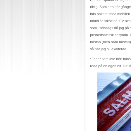
De som spanat in mig när ja
riktig. Som den där gången
fota paketet med mobilen 
märkt fläskkött på ICA och
som i söndags då jag på sle
prisnedsatt fisk att fynda.
nästan (men bara nästan)
så när jag bli exalterad.
*För er som inte hört tal
reda på en egen bit. Det är