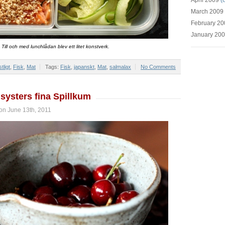
April 2009
(8
March 2009
February 20
January 20
Till och med lunchlådan blev ett litet konstverk.
tligt
,
Fisk
,
Mat
Tags:
Fisk
,
japanskt
,
Mat
,
salmalax
No Comments
systers fina Spillkum
on June 13th, 2011