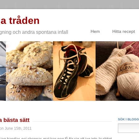
a tråden
Hem
Hitta recept
gning och andra spontana infall
a bästa sätt
SÖK I BLOG
on June 15th, 2011