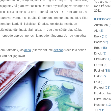
g handlar, nej shoppar, mat kan nog få för sig att jag inte är riktigt
You are curr
 jag blev så glad över att hitta Dorsets mysli så jag var tvungen att
röda tråden
2011.
och skicka till min kära bror. Eller då jag ÄNTLIGEN hittade KRAV-
 bara var tvungen att berätta för personalen hur glad jag blev. Eller
KATEGORI
ntrian tittade till fiskdisken för att se om det fanns någon
Australien
(2
 Istället låg där finaste Salmalaxen*! Jag blev sådär glad så jag
Älg
(3)
 hoppade upp och ner och klappade händerna. Jo, jag kan göra
Baka
(68)
Böcker
(2)
Bröd
(45)
as om Salmalax, läs
detta
(eller varför inte
det här
?) och leta sedan
Dryck
(9)
 värt det, jag lovar.
Efterrätt
(11)
Förrätt
(3)
Festligt
(38)
Fisk
(17)
Fota
(3)
Frukost
(23)
Frukt och bä
Hittat i natu
Husman
(13
Jul
(31)