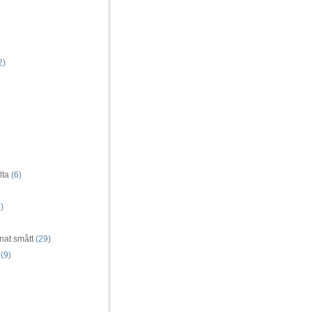
2)
lta
(6)
)
nat smått
(29)
(9)