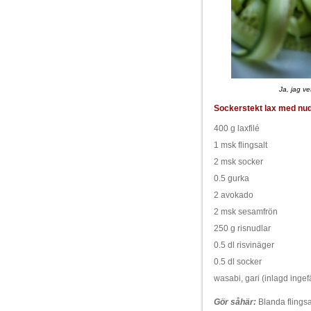
Ja, jag ve
Sockerstekt lax med nud
400 g laxfilé
1 msk flingsalt
2 msk socker
0.5 gurka
2 avokado
2 msk sesamfrön
250 g risnudlar
0.5 dl risvinäger
0.5 dl socker
wasabi, gari (inlagd ingef
Gör såhär:
Blanda flingsa