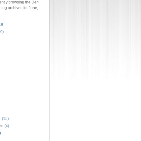
ently browsing the
Den
blog archives for June,
ER
0)
r
(15)
ren
(4)
)