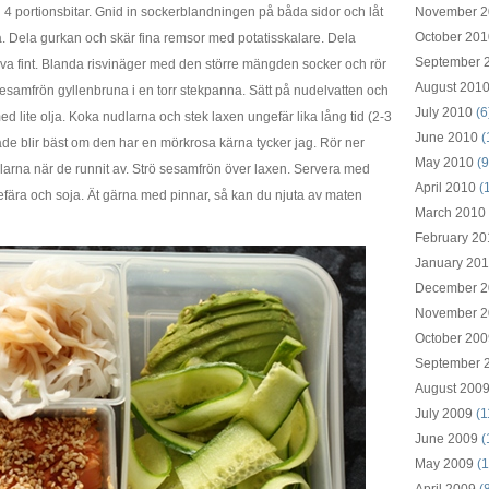
i 4 portionsbitar. Gnid in sockerblandningen på båda sidor och låt
November 2
October 201
teka. Dela gurkan och skär fina remsor med potatisskalare. Dela
September 
va fint. Blanda risvinäger med den större mängden socker och rör
August 201
 sesamfrön gyllenbruna i en torr stekpanna. Sätt på nudelvatten och
July 2010
(6
 lite olja. Koka nudlarna och stek laxen ungefär lika lång tid (2-3
June 2010
(
hade blir bäst om den har en mörkrosa kärna tycker jag. Rör ner
May 2010
(9
arna när de runnit av. Strö sesamfrön över laxen. Servera med
April 2010
(
fära och soja. Ät gärna med pinnar, så kan du njuta av maten
March 2010
February 20
January 20
December 2
November 2
October 200
September 
August 200
July 2009
(1
June 2009
(
May 2009
(1