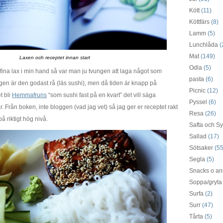
Kött
(11)
Köttfärs
(8)
Lamm
(5)
Lunchlåda
(
Mat
(149)
Laxen och receptet innan start
Odla
(5)
fina lax i min hand så var man ju tvungen att laga något som
pasta
(6)
igen är den godast rå (läs sushi), men då tiden är knapp på
Picnic
(12)
t bli
Hemmafruns
“som sushi fast på en kvart” det vill säga
Pyssel
(6)
. Från boken, inte bloggen (vad jag vet) så jag ger er receptet rakt
Resa
(26)
å riktigt hög nivå.
Safta och Sy
Sallad
(17)
Sötsaker
(55
Segla
(5)
Snacks o an
Soppa/gryta
Surfa
(2)
Surr
(47)
Tårta
(5)