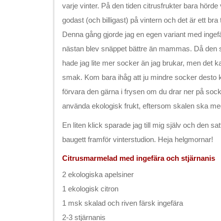
varje vinter. På den tiden citrusfrukter bara hörde v
godast (och billigast) på vintern och det är ett bra 
Denna gång gjorde jag en egen variant med ingef
nästan blev snäppet bättre än mammas. Då den sk
hade jag lite mer socker än jag brukar, men det kan
smak. Kom bara ihåg att ju mindre socker desto ko
förvara den gärna i frysen om du drar ner på sock
använda ekologisk frukt, eftersom skalen ska m
En liten klick sparade jag till mig själv och den sa
baugett framför vinterstudion. Heja helgmornar!
Citrusmarmelad med ingefära och stjärnanis
2 ekologiska apelsiner
1 ekologisk citron
1 msk skalad och riven färsk ingefära
2-3 stjärnanis