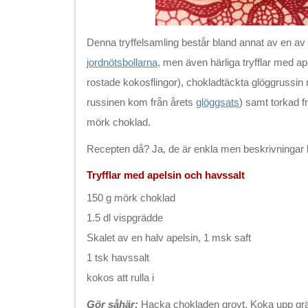
Denna tryffelsamling består bland annat av en av f
jordnötsbollarna
, men även härliga tryfflar med ape
rostade kokosflingor), chokladtäckta glöggruss
russinen kom från årets
glöggsats
) samt torkad f
mörk choklad.
Recepten då? Ja, de är enkla men beskrivningar
Tryfflar med apelsin och havssalt
150 g mörk choklad
1.5 dl vispgrädde
Skalet av en halv apelsin, 1 msk saft
1 tsk havssalt
kokos att rulla i
Gör såhär:
Hacka chokladen grovt. Koka upp gräd