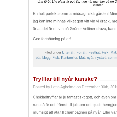
drar förbi. Lite glass är gott till, men när man bor på en Ö
istället.
En helt perfekt sommarmiddag i skärgården! Minn
jag kan inte minnas vilket gott vitt vin vi drack, m
är att det är ett vin på Grüner Veltiner druva, kan
God fortsättning på er!
Filed under
Efterrätt
,
Förrätt
,
Festligt
,
Fisk
,
Mat
bär
,
blogg
,
Fisk
,
Kantareller
,
Mat
,
nyår
,
nystart
,
somm
Tryfflar till nyår kanske?
Posted by Lotta Agholme on December 30th, 201
Chokladtryfflar är ju fantastiskt gott, och även o
runt så är det främst till jul som det bjuds hemgjord
mumsigt att äta till champagnen på nyår. Eller varf