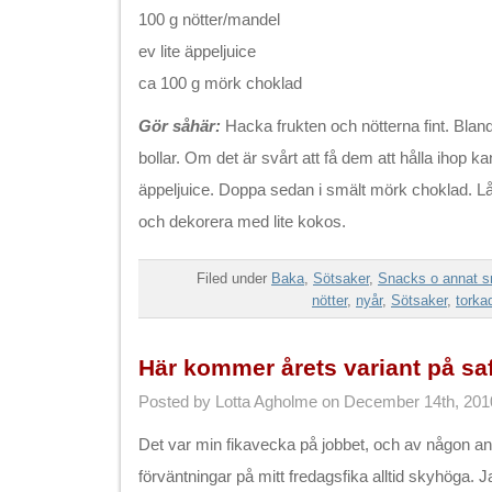
100 g nötter/mandel
ev lite äppeljuice
ca 100 g mörk choklad
Gör såhär:
Hacka frukten och nötterna fint. Blan
bollar. Om det är svårt att få dem att hålla ihop kan
äppeljuice. Doppa sedan i smält mörk choklad. L
och dekorera med lite kokos.
Filed under
Baka
,
Sötsaker
,
Snacks o annat s
nötter
,
nyår
,
Sötsaker
,
torkad
Här kommer årets variant på saf
Posted by Lotta Agholme on December 14th, 201
Det var min fikavecka på jobbet, och av någon an
förväntningar på mitt fredagsfika alltid skyhöga. Ja