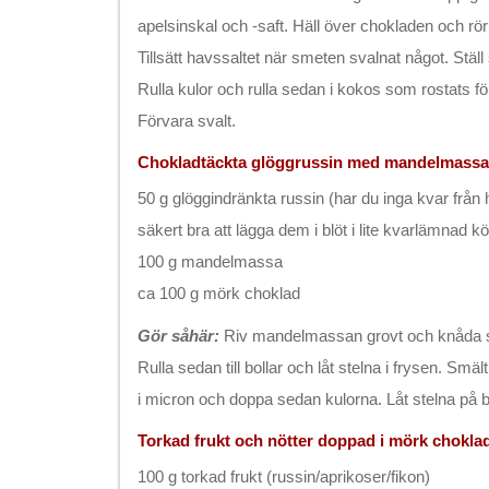
apelsinskal och -saft. Häll över chokladen och rör 
Tillsätt havssaltet när smeten svalnat något. Ställ 
Rulla kulor och rulla sedan i kokos som rostats för
Förvara svalt.
Chokladtäckta glöggrussin med mandelmassa
50 g glöggindränkta russin (har du inga kvar från
säkert bra att lägga dem i blöt i lite kvarlämnad k
100 g mandelmassa
ca 100 g mörk choklad
Gör såhär:
Riv mandelmassan grovt och knåda s
Rulla sedan till bollar och låt stelna i frysen. Smäl
i micron och doppa sedan kulorna. Låt stelna på 
Torkad frukt och nötter doppad i mörk chokla
100 g torkad frukt (russin/aprikoser/fikon)