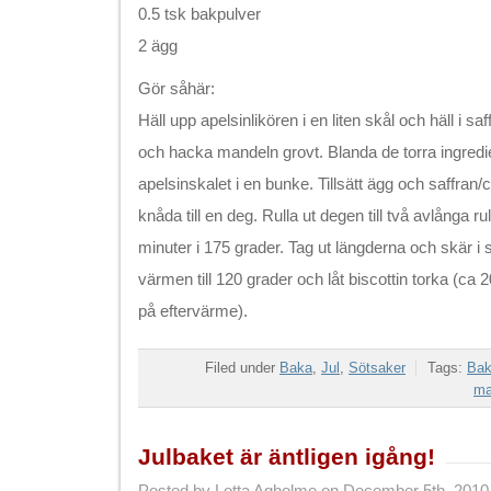
0.5 tsk bakpulver
2 ägg
Gör såhär:
Häll upp apelsinlikören i en liten skål och häll i saf
och hacka mandeln grovt. Blanda de torra ingred
apelsinskalet i en bunke. Tillsätt ägg och saffran
knåda till en deg. Rulla ut degen till två avlånga r
minuter i 175 grader. Tag ut längderna och skär 
värmen till 120 grader och låt biscottin torka (ca 2
på eftervärme).
Filed under
Baka
,
Jul
,
Sötsaker
Tags:
Ba
ma
Julbaket är äntligen igång!
Posted by Lotta Agholme on December 5th, 2010