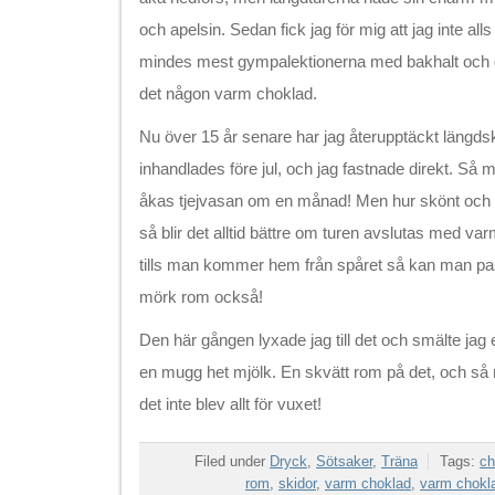
och apelsin. Sedan fick jag för mig att jag inte all
mindes mest gympalektionerna med bakhalt och dåli
det någon varm choklad.
Nu över 15 år senare har jag återupptäckt längds
inhandlades före jul, och jag fastnade direkt. Så 
åkas tjejvasan om en månad! Men hur skönt och ro
så blir det alltid bättre om turen avslutas med 
tills man kommer hem från spåret så kan man passa
mörk rom också!
Den här gången lyxade jag till det och smälte jag e
en mugg het mjölk. En skvätt rom på det, och s
det inte blev allt för vuxet!
Filed under
Dryck
,
Sötsaker
,
Träna
Tags:
ch
rom
,
skidor
,
varm choklad
,
varm chokl