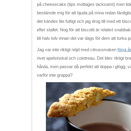
på cheesecake (tips mottages tacksamt) men tide
bestämde mig för att bjuda på mina redan färdig
det kändes lite futtigt och jag drog till med ett bis
efter stallet. Nog för att biscotti är relativt sna
bli halv tolv innan det var dags för dem att torka 
Jag var inte riktigt nöjd med citrussmaken
förra å
rivet apelsinskal och cointreau. Det blev riktigt br
hårda, men passar då perfekt att doppa i glögg, va
varför inte grappa?