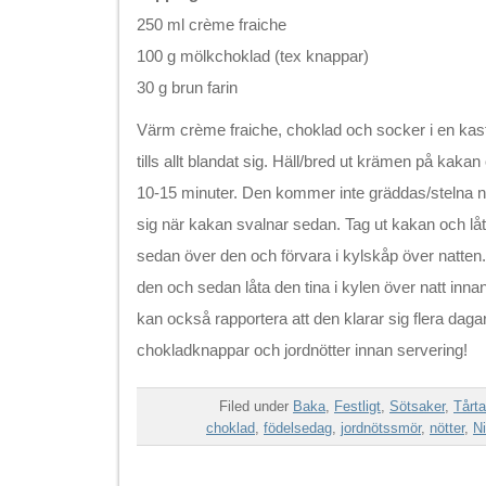
250 ml crème fraiche
100 g mölkchoklad (tex knappar)
30 g brun farin
Värm crème fraiche, choklad och socker i en kast
tills allt blandat sig. Häll/bred ut krämen på kakan 
10-15 minuter. Den kommer inte gräddas/stelna 
sig när kakan svalnar sedan. Tag ut kakan och låt
sedan över den och förvara i kylskåp över natten.
den och sedan låta den tina i kylen över natt innan
kan också rapportera att den klarar sig flera daga
chokladknappar och jordnötter innan servering!
Filed under
Baka
,
Festligt
,
Sötsaker
,
Tårta
choklad
,
födelsedag
,
jordnötssmör
,
nötter
,
Ni