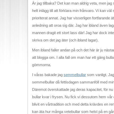
Är jag tillbaka? Det kan man aldrig veta, men jag sk
helt inlägg till att förklara min frånvaro. Vi kan vä
prioriterat annat. Jag har visserligen fortfarande 
anledning att oroa sig där. Jag har ibland även l
mannen dragit ett stort lass där! Jag har dock inte 
skriva om det jag äter (och ibland lagar).
Men ibland faller andan på och det här är ju nästa
att blogga om. I alla fall om man har ett gäng bulla
gömmorna.
I våras bakade jag
semmelbullar
som vanligt. J
semmelbullar då fettisdagen sammanföll med min 
Däremot överskattade jag deras kapacitet, för nu i
bullar kvar i frysen. Nu fick vi dessutom hem vår
blivit en vårtradition och med detta krävdes en ren
kan äta hur många vetebullar som helst på en gång,