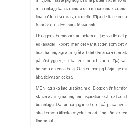
mitt jobb måste jag nog lyssna på dem även fortsä
mina inlägg känts mindre och mindre inspirerande p
fina bröllop i somras, med efterföljande Italienres
framför allt tiden, bara försvunnit.
I bloggens barndom var tanken att jag skulle del
eskapader i köket, men det var just det som det va
höst har jag ägnat mig åt allt det där andra (tränat
på hästryggen, stickat en stor och varm tröja) sa
hemma en enda helg. Och nu har jag börjat ge mi
åka tjejvasan också!
MEN jag ska inte ursäkta mig. Bloggen är framför a
skriva av mig när jag har inspiration och lust och fi
bra inlägg. Därför har jag inte heller dåligt samvet
ska komma tillbaka mycket snart. Jag känner redan
fingrarna!