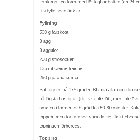
kanterna i en form med löstagbar botten (ca 24 cm
tills fyllningen är klar.
Fyllning
500 g färskost
3 ägg
3 äggulor
200 g strösocker
125 ml crème fraiche
250 g jordnötssmör
Sätt ugnen på 175 grader. Blanda alla ingredienser
på lägsta hastighet (det ska bli slätt, men inte öve
smeten i formen och grädda i 50-60 minuter. Kakan
toppen, men fortfarande vara dallrig. Ta ut chees
toppingen förbereds.
Topping