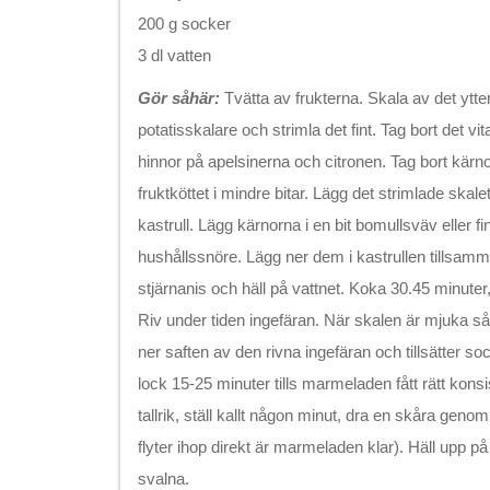
200 g socker
3 dl vatten
Gör såhär:
Tvätta av frukterna. Skala av det ytte
potatisskalare och strimla det fint. Tag bort det vit
hinnor på apelsinerna och citronen. Tag bort kär
fruktköttet i mindre bitar. Lägg det strimlade skalet
kastrull. Lägg kärnorna i en bit bomullsväv eller 
hushållssnöre. Lägg ner dem i kastrullen tillsamm
stjärnanis och häll på vattnet. Koka 30.45 minuter,
Riv under tiden ingefäran. När skalen är mjuka så
ner saften av den rivna ingefäran och tillsätter soc
lock 15-25 minuter tills marmeladen fått rätt konsi
tallrik, ställ kallt någon minut, dra en skåra ge
flyter ihop direkt är marmeladen klar). Häll upp p
svalna.