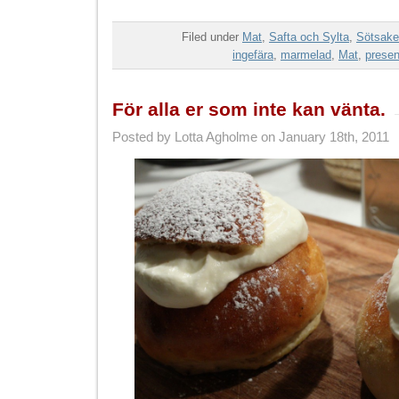
Filed under
Mat
,
Safta och Sylta
,
Sötsake
ingefära
,
marmelad
,
Mat
,
presen
För alla er som inte kan vänta.
Posted by Lotta Agholme on January 18th, 2011