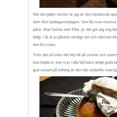
När det gäller semlor är jag av den bestämda uppf
dem före fastlagssöndagen. Sen får man mumsa de
påsk. Man fuskar inte! Eller, jo, det gör jag nog i
tidigt. I år är ju påsken otroligt sen och därmed inf
den 8:e mars.
Trots det så söks det hej vilt på semlor och semme
kan hejda er, kan ni ju i alla fall baka riktigt goda
god variant på fyllning är den här nedanför med
b