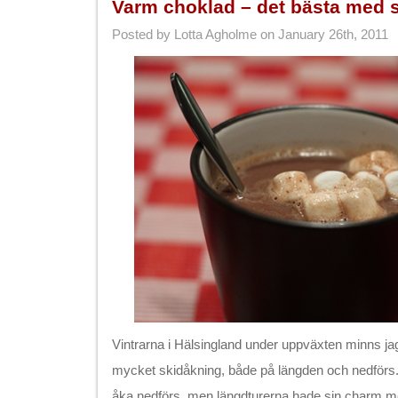
Varm choklad – det bästa med 
Posted by Lotta Agholme on January 26th, 2011
Vintrarna i Hälsingland under uppväxten minns ja
mycket skidåkning, både på längden och nedförs. 
åka nedförs, men längdturerna hade sin charm 