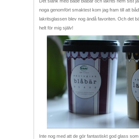
Det slank med både blåbär och lakrits hem sist ja
noga genomfört smaktest kom jag fram till att båd
lakritsglassen blev nog ändå favoriten. Och det bä
helt för mig själv!
Inte nog med att de gör fantastiskt god glass so