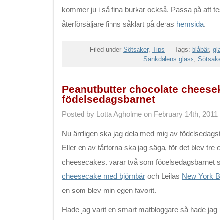
kommer ju i så fina burkar också. Passa på att te
återförsäljare finns såklart på deras
hemsida
.
Filed under
Sötsaker
,
Tips
Tags:
blåbär
,
gl
Sänkdalens glass
,
Sötsake
Peanutbutter chocolate cheesek
födelsedagsbarnet
Posted by Lotta Agholme on February 14th, 2011
Nu äntligen ska jag dela med mig av födelsedagstå
Eller en av tårtorna ska jag säga, för det blev tre o
cheesecakes, varar två som födelsedagsbarnet s
cheesecake med björnbär
och Leilas
New York B
en som blev min egen favorit.
Hade jag varit en smart matbloggare så hade jag pos