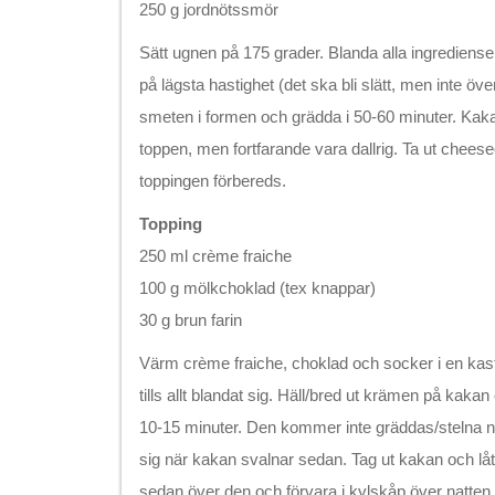
250 g jordnötssmör
Sätt ugnen på 175 grader. Blanda alla ingredienser
på lägsta hastighet (det ska bli slätt, men inte öve
smeten i formen och grädda i 50-60 minuter. Kakan
toppen, men fortfarande vara dallrig. Ta ut chees
toppingen förbereds.
Topping
250 ml crème fraiche
100 g mölkchoklad (tex knappar)
30 g brun farin
Värm crème fraiche, choklad och socker i en kast
tills allt blandat sig. Häll/bred ut krämen på kakan 
10-15 minuter. Den kommer inte gräddas/stelna 
sig när kakan svalnar sedan. Tag ut kakan och låt
sedan över den och förvara i kylskåp över natten.