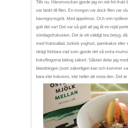
Tills nu. Häromveckan gjorde jag en nöt-frö-frukt 
var tänkt till filen. En morgon var dock filen var slu
havregrynsgröt. Med äppelmos. Och min nytillve
gott det var! Det var så gott att jag åt en rejäl port
söndagsfrukosten. Det är ett väldigt bra betyg, då ja
med fruktsallad, turkisk yoghurt, pannkakor eller
riktigt förklara vad som gjorde det så extra mums
koksflingorna bidrog säkert. Såklart delar jag me
blandningen (som säkerligen kan och kommer vari
bara inte kokosen, inte heller att rosta den. Det är p