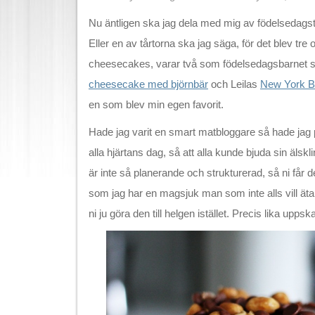
Nu äntligen ska jag dela med mig av födelsedagstå
Eller en av tårtorna ska jag säga, för det blev tre o
cheesecakes, varar två som födelsedagsbarnet s
cheesecake med björnbär
och Leilas
New York B
en som blev min egen favorit.
Hade jag varit en smart matbloggare så hade jag pos
alla hjärtans dag, så att alla kunde bjuda sin älsk
är inte så planerande och strukturerad, så ni får de
som jag har en magsjuk man som inte alls vill ä
ni ju göra den till helgen istället. Precis lika uppsk