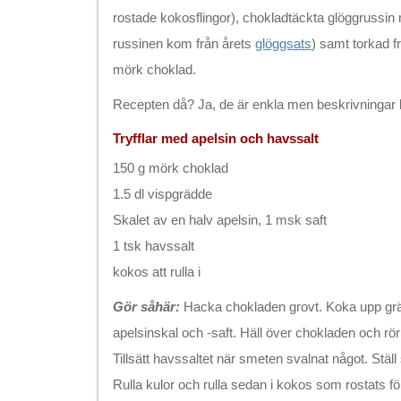
rostade kokosflingor), chokladtäckta glöggruss
russinen kom från årets
glöggsats
) samt torkad f
mörk choklad.
Recepten då? Ja, de är enkla men beskrivningar
Tryfflar med apelsin och havssalt
150 g mörk choklad
1.5 dl vispgrädde
Skalet av en halv apelsin, 1 msk saft
1 tsk havssalt
kokos att rulla i
Gör såhär:
Hacka chokladen grovt. Koka upp gräd
apelsinskal och -saft. Häll över chokladen och rör 
Tillsätt havssaltet när smeten svalnat något. Ställ 
Rulla kulor och rulla sedan i kokos som rostats för