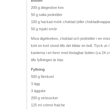
Botten
200 g diegestive kex
50 g salta jordnötter
100 g hackad mörk choklad (eller chokladknappa
50 g mjukt smör
Mixa digetivekex, choklad och jordnötter i en mix
kört en kort stund tills det bildar en boll. Tryck ut 
kanterna i en form med löstagbar botten (ca 24 cm
tills fyllningen är klar.
Fyllning
500 g färskost
3 ägg
3 äggulor
200 g strösocker
125 ml crème fraiche