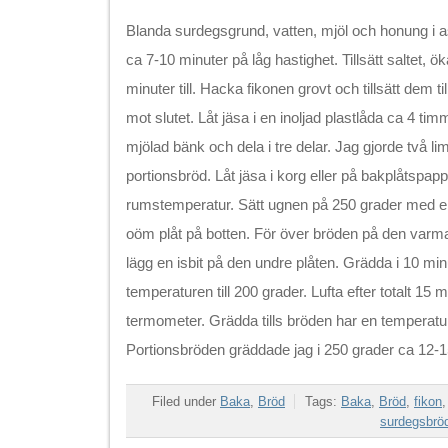
Blanda surdegsgrund, vatten, mjöl och honung i 
ca 7-10 minuter på låg hastighet. Tillsätt saltet, 
minuter till. Hacka fikonen grovt och tillsätt dem
mot slutet. Låt jäsa i en inoljad plastlåda ca 4 ti
mjölad bänk och dela i tre delar. Jag gjorde två l
portionsbröd. Låt jäsa i korg eller på bakplåtspa
rumstemperatur. Sätt ugnen på 250 grader med en
oöm plåt på botten. För över bröden på den varma
lägg en isbit på den undre plåten. Grädda i 10 m
temperaturen till 200 grader. Lufta efter totalt 15 m
termometer. Grädda tills bröden har en temperatu
Portionsbröden gräddade jag i 250 grader ca 12-1
Filed under
Baka
,
Bröd
Tags:
Baka
,
Bröd
,
fikon
surdegsbrö