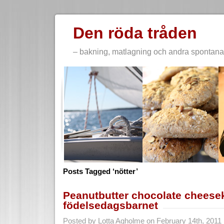
Den röda tråden
– bakning, matlagning och andra spontana 
Posts Tagged ‘nötter’
Peanutbutter chocolate cheesek
födelsedagsbarnet
Posted by Lotta Agholme on February 14th, 2011