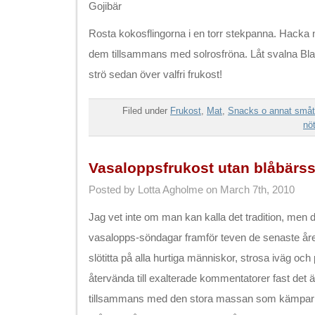
Gojibär
Rosta kokosflingorna i en torr stekpanna. Hacka 
dem tillsammans med solrosfröna. Låt svalna Bland
strö sedan över valfri frukost!
Filed under
Frukost
,
Mat
,
Snacks o annat småt
nöt
Vasaloppsfrukost utan blåbärs
Posted by Lotta Agholme on March 7th, 2010
Jag vet inte om man kan kalla det tradition, men d
vasalopps-söndagar framför teven de senaste åren.
slötitta på alla hurtiga människor, strosa iväg o
återvända till exalterade kommentatorer fast det är
tillsammans med den stora massan som kämpar 