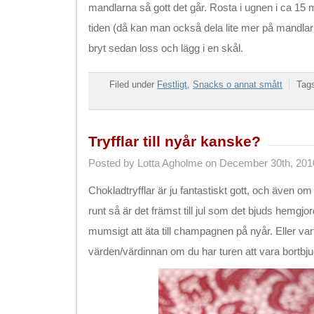
mandlarna så gott det går. Rosta i ugnen i ca 15 m
tiden (då kan man också dela lite mer på mandlarn
bryt sedan loss och lägg i en skål.
Filed under
Festligt
,
Snacks o annat smått
Tag
Tryfflar till nyår kanske?
Posted by Lotta Agholme on December 30th, 201
Chokladtryfflar är ju fantastiskt gott, och även o
runt så är det främst till jul som det bjuds hemgjord
mumsigt att äta till champagnen på nyår. Eller varf
värden/värdinnan om du har turen att vara bortbj