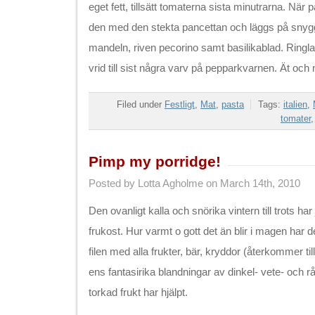
eget fett, tillsätt tomaterna sista minutrarna. När 
den med den stekta pancettan och läggs på snyggt
mandeln, riven pecorino samt basilikablad. Ringla 
vrid till sist några varv på pepparkvarnen. Ät och n
Filed under
Festligt
,
Mat
,
pasta
Tags:
italien
,
tomater
Pimp my porridge!
Posted by Lotta Agholme on March 14th, 2010
Den ovanligt kalla och snörika vintern till trots har jag
frukost. Hur varmt o gott det än blir i magen har den
filen med alla frukter, bär, kryddor (återkommer till
ens fantasirika blandningar av dinkel- vete- och rå
torkad frukt har hjälpt.