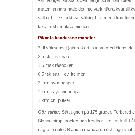
var tvungen att ställa dem långt borta från köket 
maten, annars hade det inte varit några kvar till k
salt och lite starkt var väldigt bra, men i framti
leka med smaksättningen.
Pikanta kanderade mandlar
3 dl sötmandel (går säkert lika bra med blandade 
3 msk ljus sirap
1.5 msk råsocker
0.5 tsk salt – ev lite mer
2 krm svartpeppar
1 krm cayennepeppar
1 krm chilipulver
Gör såhär:
Sätt ugnen på 175 grader. Förbered e
Blanda sirap, socker och kryddor i en kastrull. L
några minuter. Blanda i mandlarna och lägg snabb