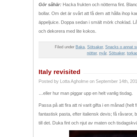
Gör såhär:
Hacka frukten och nötterna fint. Blan
bollar. Om det är svårt att få dem att hålla ihop kan
äppeljuice. Doppa sedan i smält mörk choklad. L
och dekorera med lite kokos.
Filed under
Baka
,
Sötsaker
,
Snacks o annat s
nötter
,
nyår
,
Sötsaker
,
torkad
Italy revisited
Posted by Lotta Agholme on September 14th, 20
…eller hur man piggar upp en helt vanlig tisdag.
Passa på att fira att ni varit gifta i en månad (helt fr
fantastisk pasta, efter italiensk devis; få råvaror, 
till det. Duka fint och njut av maten och tisdagskvä