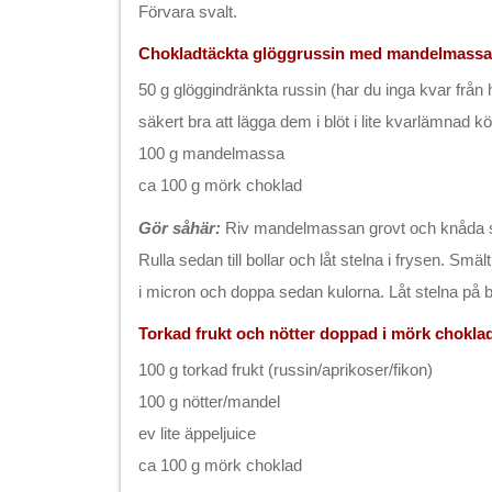
Förvara svalt.
Chokladtäckta glöggrussin med mandelmassa
50 g glöggindränkta russin (har du inga kvar från
säkert bra att lägga dem i blöt i lite kvarlämnad k
100 g mandelmassa
ca 100 g mörk choklad
Gör såhär:
Riv mandelmassan grovt och knåda s
Rulla sedan till bollar och låt stelna i frysen. Smäl
i micron och doppa sedan kulorna. Låt stelna på 
Torkad frukt och nötter doppad i mörk chokla
100 g torkad frukt (russin/aprikoser/fikon)
100 g nötter/mandel
ev lite äppeljuice
ca 100 g mörk choklad