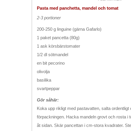
Pasta med panchetta, mandel och tomat
2-3 portioner
200-250 g linguine (gärna Gafarlo)
1 paket pancetta (80g)
1 ask körsbärstomater
1/2 dl sötmandel
en bit pecorino
olivolja
basilika
svartpeppar
Gör såhär:
Koka upp rikligt med pastavatten, salta ordentligt
förpackningen. Hacka mandeln grovt och rosta i t
åt sidan. Skär pancettan i cm-stora kvadrater. Stek