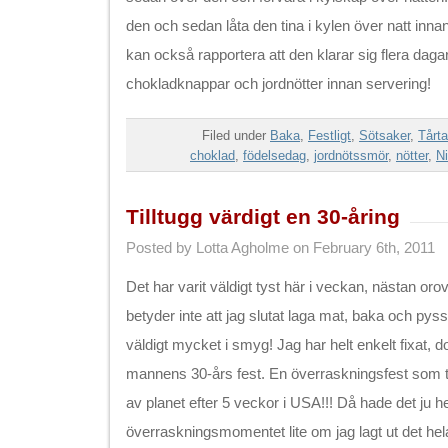
den och sedan låta den tina i kylen över natt innan
kan också rapportera att den klarar sig flera daga
chokladknappar och jordnötter innan servering!
Filed under
Baka
,
Festligt
,
Sötsaker
,
Tårta
choklad
,
födelsedag
,
jordnötssmör
,
nötter
,
Ni
Tilltugg värdigt en 30-åring
Posted by Lotta Agholme on February 6th, 2011
Det har varit väldigt tyst här i veckan, nästan or
betyder inte att jag slutat laga mat, baka och pyss
väldigt mycket i smyg! Jag har helt enkelt fixat, d
mannens 30-års fest. En överraskningsfest som to
av planet efter 5 veckor i USA!!! Då hade det ju hel
överraskningsmomentet lite om jag lagt ut det hel