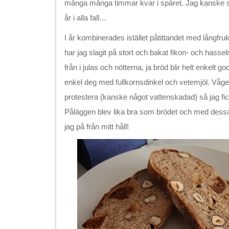
många många timmar kvar i spåret. Jag kanske s
år i alla fall…
I år kombinerades istället påtittandet med långfruko
har jag slagit på stort och bakat fikon- och hasse
från i julas och nötterna, ja bröd blir helt enkelt 
enkel deg med fullkornsdinkel och vetemjöl. Våge
protestera (kanske något vattenskadad) så jag fic
Påläggen blev lika bra som brödet och med dessa
jag på från mitt håll!