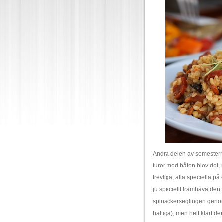
Andra delen av semestern
turer med båten blev det, 
trevliga, alla speciella på
ju speciellt framhäva den
spinackerseglingen genom
häftiga), men helt klart d