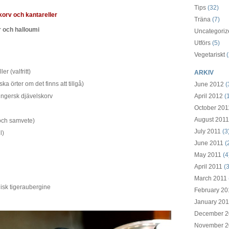
Tips
(32)
korv och kantareller
Träna
(7)
r och halloumi
Uncategoriz
Utförs
(5)
Vegetariskt
(
er (valfritt)
ARKIV
ka örter om det finns att tillgå)
June 2012
(
 ungersk djävelskorv
April 2012
(1
October 201
August 2011
g och samvete)
July 2011
(3
l)
June 2011
(
May 2011
(4
April 2011
(3
March 2011
isk tigeraubergine
February 20
January 201
December 2
November 2