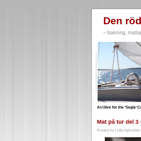
Den röd
– bakning, matla
Archive for the ‘Segla’ 
Mat på tur del 3 
Posted by Lotta Agholme 