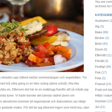
You are curr
archives for
KATEGORI
Australien
(2
Älg
(3)
Baka
(68)
Böcker
(2)
Bröd
(45)
Dryck
(9)
Efterrätt
(11)
Förrätt
(3)
Festligt
(38)
Fisk
(17)
 delades upp rättvist mellan sommarstugan och segelbåten. Tre
Fota
(3)
med två olika gäng (o en liten sväng själva också). Alla lika
Frukost
(23)
 olika vis. Eftersom det här är en matblogg framför allt så måste jag
Frukt och bä
 sista turen. Vi hade kanske det sämsta vädret (även om
Hittat i natu
Husman
(13
 stendörren kommer bli legendarisk och åskovädren var riktigt
Jul
(31)
en godaste maten. För det tar jag däremot ingen som helst ära, utan