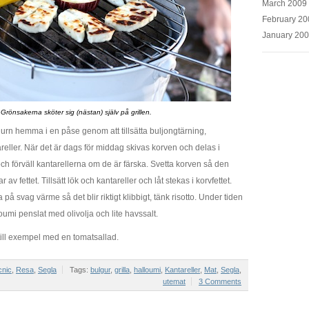
March 2009
February 20
January 20
Grönsakerna sköter sig (nästan) själv på grillen.
rn hemma i en påse genom att tillsätta buljongtärning,
reller. När det är dags för middag skivas korven och delas i
h förväll kantarellerna om de är färska. Svetta korven så den
r av fettet. Tillsätt lök och kantareller och låt stekas i korvfettet.
ra på svag värme så det blir riktigt klibbigt, tänk risotto. Under tiden
oumi penslat med olivolja och lite havssalt.
ill exempel med en tomatsallad.
cnic
,
Resa
,
Segla
Tags:
bulgur
,
grilla
,
halloumi
,
Kantareller
,
Mat
,
Segla
,
utemat
3 Comments