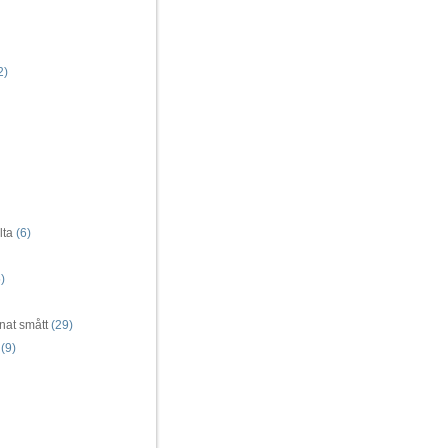
2)
lta
(6)
)
nat smått
(29)
(9)