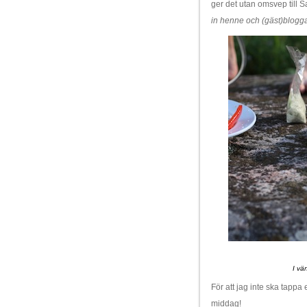
ger det utan omsvep till S
in henne och (gäst)blogga,
I vä
För att jag inte ska tapp
middag!