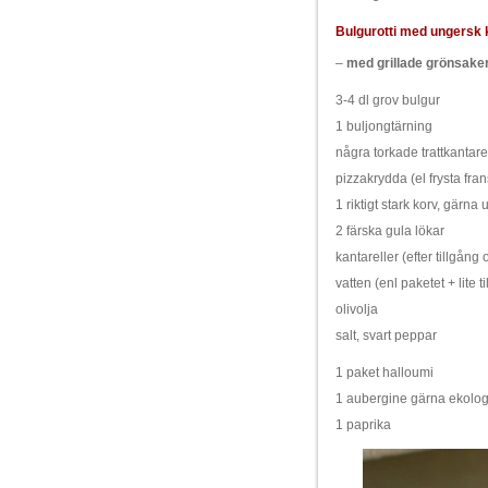
Bulgurotti med ungersk 
–
med grillade grönsake
3-4 dl grov bulgur
1 buljongtärning
några torkade trattkantarell
pizzakrydda (el frysta frans
1 riktigt stark korv, gärna
2 färska gula lökar
kantareller (efter tillgån
vatten (enl paketet + lite til
olivolja
salt, svart peppar
1 paket halloumi
1 aubergine gärna ekolog
1 paprika