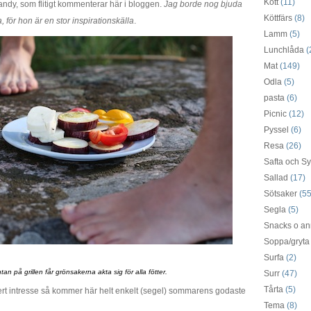
Kött
(11)
andy, som flitigt kommenterar här i bloggen.
Jag borde nog bjuda
Köttfärs
(8)
 för hon är en stor inspirationskälla
.
Lamm
(5)
Lunchlåda
(
Mat
(149)
Odla
(5)
pasta
(6)
Picnic
(12)
Pyssel
(6)
Resa
(26)
Safta och Sy
Sallad
(17)
Sötsaker
(55
Segla
(5)
Snacks o an
Soppa/gryta
Surfa
(2)
ntan på grillen får grönsakerna akta sig för alla fötter.
Surr
(47)
Tårta
(5)
a ert intresse så kommer här helt enkelt (segel) sommarens godaste
Tema
(8)