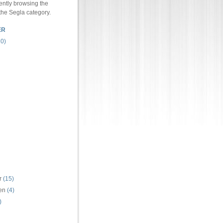
ently browsing the
 the Segla category.
ER
0)
r
(15)
ren
(4)
)