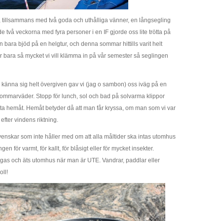
i, tillsammans med två goda och uthålliga vänner, en långsegling
 de två veckorna med fyra personer i en IF gjorde oss lite trötta på
 bara bjöd på en helgtur, och denna sommar hittills varit helt
 är bara så mycket vi vill klämma in på vår semester så seglingen
lle känna sig helt övergiven gav vi (jag o sambon) oss iväg på en
sommarväder. Stopp för lunch, sol och bad på solvarma klippor
nta hemåt. Hemåt betyder då att man får kryssa, om man som vi var
 efter vindens riktning.
svenskar som inte håller med om att alla måltider ska intas utomhus
n för varmt, för kallt, för blåsigt eller för mycket insekter.
gas och äts utomhus när man är UTE. Vandrar, paddlar eller
oll!