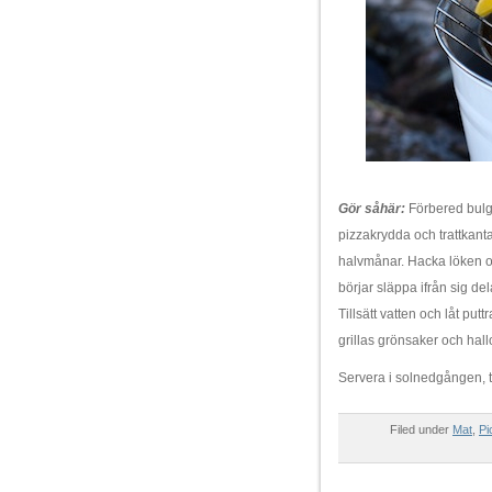
Gör såhär:
Förbered bulgu
pizzakrydda och trattkanta
halvmånar. Hacka löken oc
börjar släppa ifrån sig dela
Tillsätt vatten och låt putt
grillas grönsaker och hall
Servera i solnedgången, t
Filed under
Mat
,
Pi