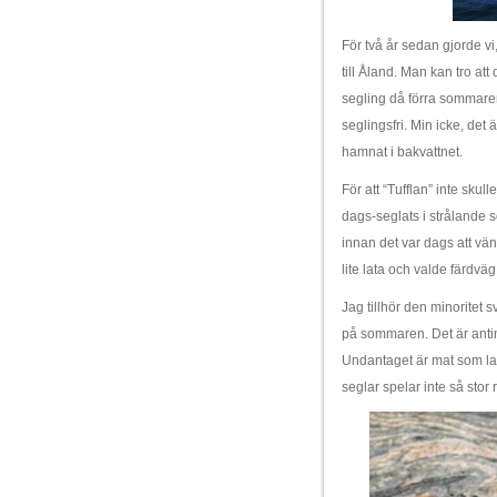
För två år sedan gjorde v
till Åland. Man kan tro att
segling då förra sommaren
seglingsfri. Min icke, det
hamnat i bakvattnet.
För att “Tufflan” inte sku
dags-seglats i strålande 
innan det var dags att vä
lite lata och valde färdväg
Jag tillhör den minoritet 
på sommaren. Det är antinge
Undantaget är mat som la
seglar spelar inte så stor r