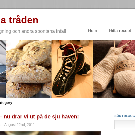
a tråden
Hem
Hitta recept
gning och andra spontana infall
Category
– nu drar vi ut på de sju haven!
SÖK I BLOG
on August 22nd, 2011