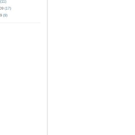
(11)
09
(17)
09
(9)