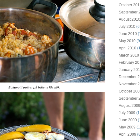
October 201
September 
August 201
July 2010
(6
June 2010
(
May 2010
(9
April 2010
(
March 2010
February 20
January 20
December 2
November 2
Bulgurotti puttrar på båtens lilla kök.
October 200
September 
August 200
July 2009
(1
June 2009
(
May 2009
(1
April 2009
(8