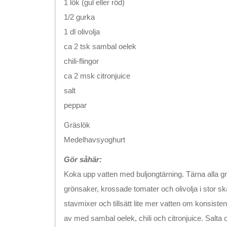
1 lök (gul eller röd)
1/2 gurka
1 dl olivolja
ca 2 tsk sambal oelek
chili-flingor
ca 2 msk citronjuice
salt
peppar
Gräslök
Medelhavsyoghurt
Gör såhär:
Koka upp vatten med buljongtärning. Tärna alla g
grönsaker, krossade tomater och olivolja i stor sk
stavmixer och tillsätt lite mer vatten om konsist
av med sambal oelek, chili och citronjuice. Salta