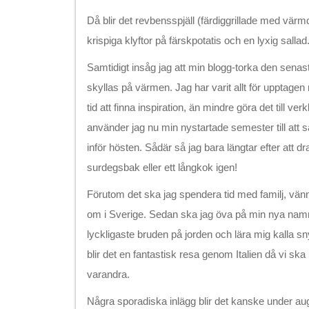
Då blir det revbensspjäll (färdiggrillade med vär
krispiga klyftor på färskpotatis och en lyxig sallad
Samtidigt insåg jag att min blogg-torka den senast
skyllas på värmen. Jag har varit allt för upptagen
tid att finna inspiration, än mindre göra det till verk
använder jag nu min nystartade semester till att s
inför hösten. Sådär så jag bara längtar efter att d
surdegsbak eller ett långkok igen!
Förutom det ska jag spendera tid med familj, vän
om i Sverige. Sedan ska jag öva på min nya namn
lyckligaste bruden på jorden och lära mig kalla s
blir det en fantastisk resa genom Italien då vi ska 
varandra.
Några sporadiska inlägg blir det kanske under a