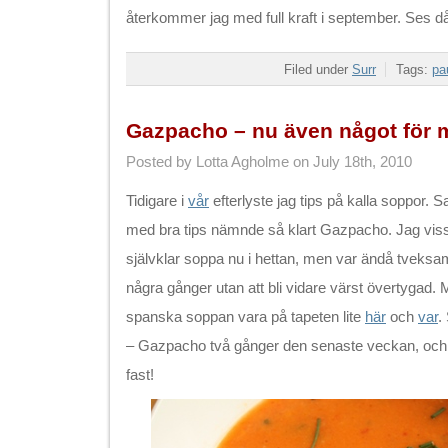
återkommer jag med full kraft i september. Ses d
Filed under
Surr
Tags:
pa
Gazpacho – nu även något för 
Posted by Lotta Agholme on July 18th, 2010
Tidigare i
vår
efterlyste jag tips på kalla soppor. S
med bra tips nämnde så klart Gazpacho. Jag viss
självklar soppa nu i hettan, men var ändå tveks
några gånger utan att bli vidare värst övertygad. 
spanska soppan vara på tapeten lite
här
och
var
.
– Gazpacho två gånger den senaste veckan, och fler
fast!