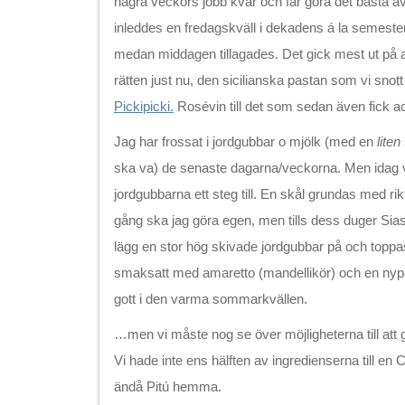
några veckors jobb kvar och får göra det bästa a
inleddes en fredagskväll i dekadens á la semester
medan middagen tillagades. Det gick mest ut på at
rätten just nu, den sicilianska pastan som vi snott r
Pickipicki.
Rosévin till det som sedan även fick a
Jag har frossat i jordgubbar o mjölk (med en
liten
ska va) de senaste dagarna/veckorna. Men idag va
jordgubbarna ett steg till. En skål grundas med rik
gång ska jag göra egen, men tills dess duger Sia
lägg en stor hög skivade jordgubbar på och top
smaksatt med amaretto (mandellikör) och en nypa
gott i den varma sommarkvällen.
…men vi måste nog se över möjligheterna till att
Vi hade inte ens hälften av ingredienserna till en C
ändå Pitú hemma.