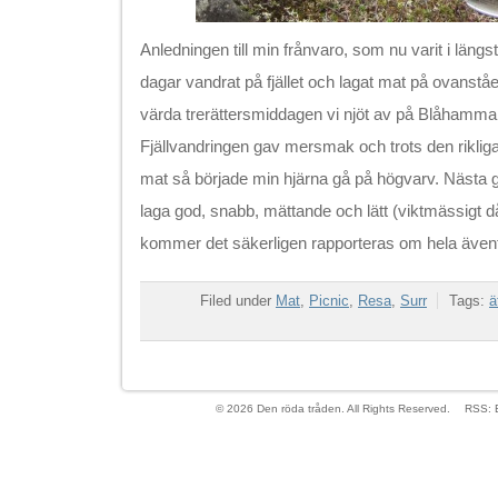
Anledningen till min frånvaro, som nu varit i längst
dagar vandrat på fjället och lagat mat på ovanst
värda trerättersmiddagen vi njöt av på Blåhammare
Fjällvandringen gav mersmak och trots den rikliga t
mat så började min hjärna gå på högvarv. Nästa g
laga god, snabb, mättande och lätt (viktmässigt då
kommer det säkerligen rapporteras om hela ävent
Filed under
Mat
,
Picnic
,
Resa
,
Surr
Tags:
ä
© 2026 Den röda tråden. All Rights Reserved.
RSS: