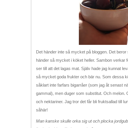
Det händer inte så mycket på bloggen. Det beror så
händer så mycket i köket heller. Sambon verkar fo
ser till att det lagas mat. Själv hade jag kunnat lev
så mycket goda frukter och bär nu. Som dessa k
såklart inte farfars bigarråer (som jag åt senast nä
gammal), men duger som substitut. Och melon. O
och nektariner. Jag tror det får bli fruktsallad till 
såhär!
Man kanske skulle orka sig ut och plocka jordgub