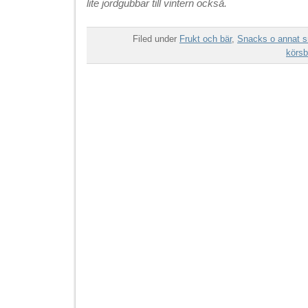
lite jordgubbar till vintern också.
Filed under
Frukt och bär
,
Snacks o annat s
körsb