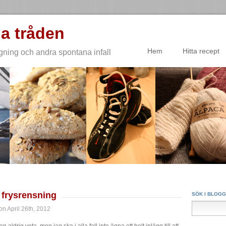
a tråden
Hem
Hitta recept
gning och andra spontana infall
 frysrensning
SÖK I BLOG
n April 26th, 2012