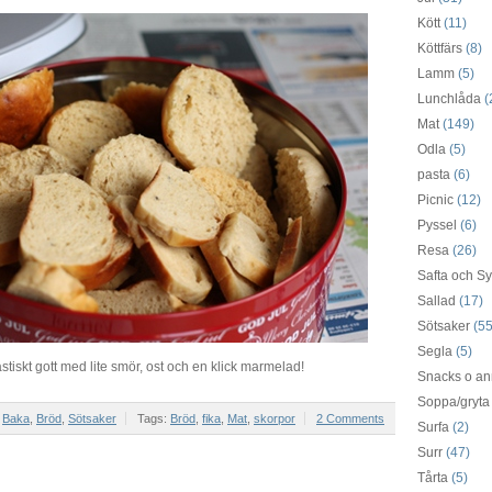
Kött
(11)
Köttfärs
(8)
Lamm
(5)
Lunchlåda
(
Mat
(149)
Odla
(5)
pasta
(6)
Picnic
(12)
Pyssel
(6)
Resa
(26)
Safta och Sy
Sallad
(17)
Sötsaker
(55
Segla
(5)
astiskt gott med lite smör, ost och en klick marmelad!
Snacks o an
Soppa/gryta
r
Baka
,
Bröd
,
Sötsaker
Tags:
Bröd
,
fika
,
Mat
,
skorpor
2 Comments
Surfa
(2)
Surr
(47)
Tårta
(5)