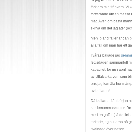
Är jag tillbaka? Det kan man
förklara min frånvaro. Vi k
fortfarande ätit en massa 
mat. Även om bästa mannen 
skriva om det jag äter (oc
Men ibland faller andan på
alla fall om man har ett 
I våras bakade jag
semmel
fettisdagen sammanföll m
kapacitet, för nu i april h
av Ullälva-kalven, som bli
ens jag kan äta hur många 
av bullarna!
Då bullarna från början h
kardemummaskorpor. De st
med en gaffel (så de fick 
torkade jag bullarna på g
svalnade över natten.