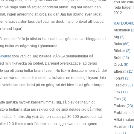
 aldrig veta, men jag ska i alla fall inte ägna ett helt inlägg till att
You are curr
an väl säga som så att jag prioriterat annat. Jag har visserligen
röda tråden
2012.
mat. Ingen anledning att oroa sig där. Jag har ibland även lagat
dragit ett stort lass där! Jag har dock inte prioriterat att fota och
KATEGORI
h ibland lagar).
Australien
(2
Älg
(3)
 och det här är ju nästan lika snabbt att göra som att blogga om. I
Baka
(68)
gäng bullar av något slag i gömmorna.
Böcker
(2)
bullar
som vanligt. Jag bakade MÅNGA semmelbullar då
Bröd
(45)
ed min fikavecka på jobbet. Däremot överskattade jag deras
Dryck
(9)
ade jag ett gäng bullar kvar i frysen. Nu fick vi dessutom hem vår del
Efterrätt
(11)
vit en vårtradition och med detta krävdes en rensning i frysen. Inte
Förrätt
(3)
vetebullar som helst på en gång, så det blev till att göra skorpor
Festligt
(38)
Fisk
(17)
Fota
(3)
ade ganska mycket kardemumma i sig, så blev det naturligt
Frukost
(23)
ora bullarna skar jag i skivor och de små delade jag på mitten
Frukt och bä
en sådär fin skrovlig yta). Ugnen sattes på 80-100 grader och så
Hittat i natu
aller i 2-3 timmar och lät dem sedan ligga kvar medan ugnen
Husman
(13
Jul
(31)