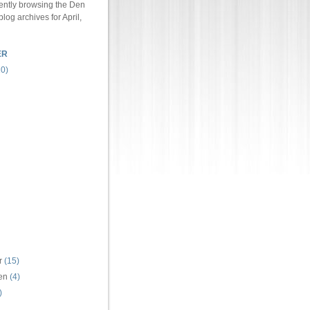
ently browsing the
Den
blog archives for April,
ER
0)
r
(15)
ren
(4)
)