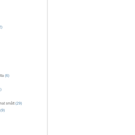
2)
lta
(6)
)
nat smått
(29)
(9)