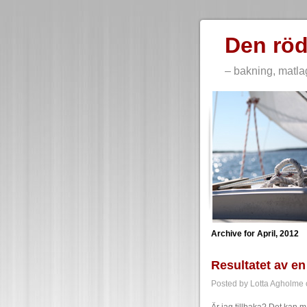
Den röd
– bakning, matla
Archive for April, 2012
Resultatet av en
Posted by Lotta Agholme o