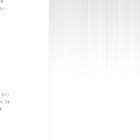
ER
0)
r
(15)
ren
(4)
)