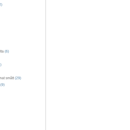
2)
lta
(6)
)
nat smått
(29)
(9)