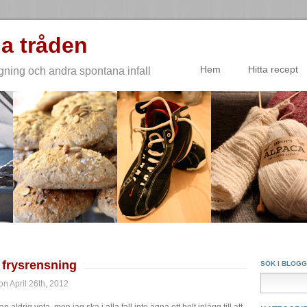
a tråden
Hem
Hitta recept
gning och andra spontana infall
 frysrensning
SÖK I BLOG
n April 26th, 2012