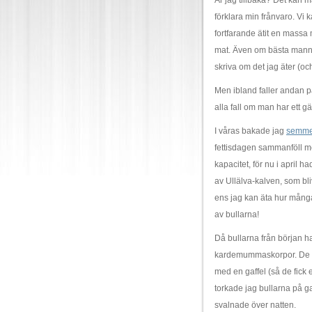
Är jag tillbaka? Det kan man
förklara min frånvaro. Vi k
fortfarande ätit en massa 
mat. Även om bästa mannen 
skriva om det jag äter (oc
Men ibland faller andan på
alla fall om man har ett 
I våras bakade jag
semmel
fettisdagen sammanföll m
kapacitet, för nu i april h
av Ullälva-kalven, som bli
ens jag kan äta hur många 
av bullarna!
Då bullarna från början h
kardemummaskorpor. De st
med en gaffel (så de fick 
torkade jag bullarna på g
svalnade över natten.