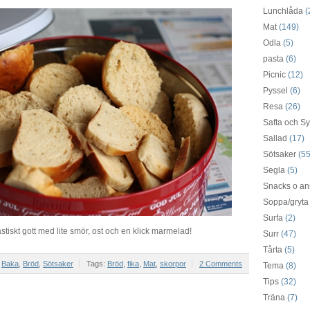
Lunchlåda
(
Mat
(149)
Odla
(5)
pasta
(6)
Picnic
(12)
Pyssel
(6)
Resa
(26)
Safta och Sy
Sallad
(17)
Sötsaker
(55
Segla
(5)
Snacks o an
Soppa/gryta
Surfa
(2)
astiskt gott med lite smör, ost och en klick marmelad!
Surr
(47)
Tårta
(5)
r
Baka
,
Bröd
,
Sötsaker
Tags:
Bröd
,
fika
,
Mat
,
skorpor
2 Comments
Tema
(8)
Tips
(32)
Träna
(7)