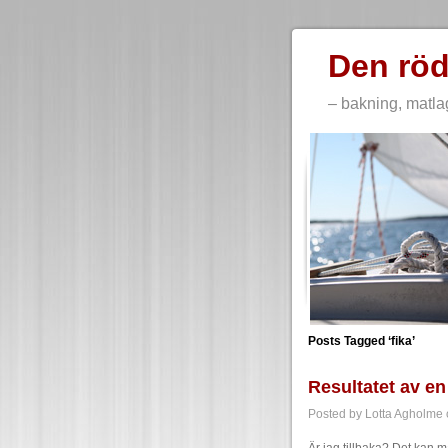
Den röd
– bakning, matla
Posts Tagged ‘fika’
Resultatet av en
Posted by Lotta Agholme o