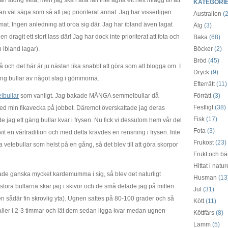
 aldrig veta, men jag ska i alla fall inte ägna ett helt inlägg till att
KATEGORI
an väl säga som så att jag prioriterat annat. Jag har visserligen
Australien
(2
mat. Ingen anledning att oroa sig där. Jag har ibland även lagat
Älg
(3)
dragit ett stort lass där! Jag har dock inte prioriterat att fota och
Baka
(68)
h ibland lagar).
Böcker
(2)
Bröd
(45)
 och det här är ju nästan lika snabbt att göra som att blogga om. I
Dryck
(9)
gäng bullar av något slag i gömmorna.
Efterrätt
(11)
bullar
som vanligt. Jag bakade MÅNGA semmelbullar då
Förrätt
(3)
Festligt
(38)
ed min fikavecka på jobbet. Däremot överskattade jag deras
Fisk
(17)
ade jag ett gäng bullar kvar i frysen. Nu fick vi dessutom hem vår del
Fota
(3)
vit en vårtradition och med detta krävdes en rensning i frysen. Inte
Frukost
(23)
vetebullar som helst på en gång, så det blev till att göra skorpor
Frukt och bä
Hittat i natu
ade ganska mycket kardemumma i sig, så blev det naturligt
Husman
(13
ora bullarna skar jag i skivor och de små delade jag på mitten
Jul
(31)
en sådär fin skrovlig yta). Ugnen sattes på 80-100 grader och så
Kött
(11)
aller i 2-3 timmar och lät dem sedan ligga kvar medan ugnen
Köttfärs
(8)
Lamm
(5)