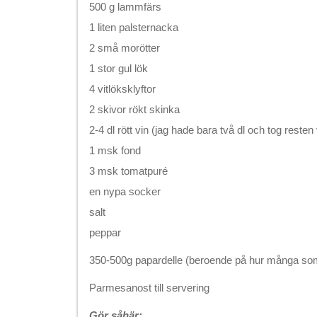
500 g lammfärs
1 liten palsternacka
2 små morötter
1 stor gul lök
4 vitlöksklyftor
2 skivor rökt skinka
2-4 dl rött vin (jag hade bara två dl och tog resten
1 msk fond
3 msk tomatpuré
en nypa socker
salt
peppar
350-500g papardelle (beroende på hur många som
Parmesanost till servering
Gör såhär: