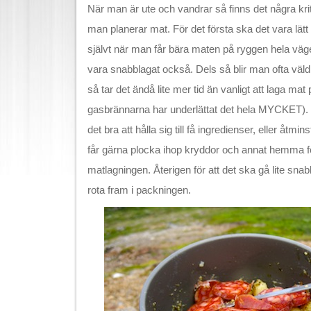
När man är ute och vandrar så finns det några krit
man planerar mat. För det första ska det vara lätt 
självt när man får bära maten på ryggen hela vä
vara snabblagat också. Dels så blir man ofta väldig
så tar det ändå lite mer tid än vanligt att laga m
gasbrännarna har underlättat det hela MYCKET). 
det bra att hålla sig till få ingredienser, eller åtmi
får gärna plocka ihop kryddor och annat hemma fö
matlagningen. Återigen för att det ska gå lite sna
rota fram i packningen.