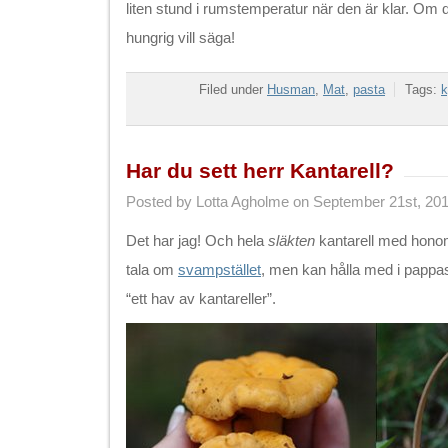
liten stund i rumstemperatur när den är klar. Om du
hungrig vill säga!
Filed under
Husman
,
Mat
,
pasta
Tags:
k
Har du sett herr Kantarell?
Posted by Lotta Agholme on September 21st, 20
Det har jag! Och hela
släkten
kantarell med honom
tala om
svampstället
, men kan hålla med i pappa
“ett hav av kantareller”.