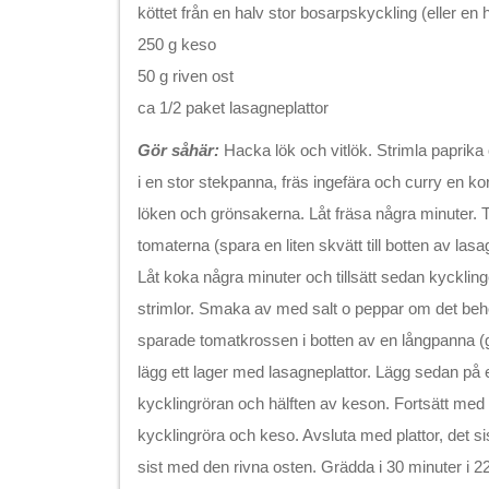
köttet från en halv stor bosarpskyckling (eller en he
250 g keso
50 g riven ost
ca 1/2 paket lasagneplattor
Gör såhär:
Hacka lök och vitlök. Strimla paprika 
i en stor stekpanna, fräs ingefära och curry en kor
löken och grönsakerna. Låt fräsa några minuter. T
tomaterna (spara en liten skvätt till botten av l
Låt koka några minuter och tillsätt sedan kycklin
strimlor. Smaka av med salt o peppar om det be
sparade tomatkrossen i botten av en långpanna (
lägg ett lager med lasagneplattor. Lägg sedan på 
kycklingröran och hälften av keson. Fortsätt med ytt
kycklingröra och keso. Avsluta med plattor, det sis
sist med den rivna osten. Grädda i 30 minuter i 2