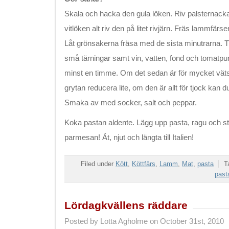
Skala och hacka den gula löken. Riv palsternack
vitlöken alt riv den på litet rivjärn. Fräs lammfärse
Låt grönsakerna fräsa med de sista minutrarna. Ti
små tärningar samt vin, vatten, fond och tomatpur
minst en timme. Om det sedan är för mycket vätsk
grytan reducera lite, om den är allt för tjock kan du 
Smaka av med socker, salt och peppar.
Koka pastan aldente. Lägg upp pasta, ragu och strö 
parmesan! Ät, njut och längta till Italien!
Filed under
Kött
,
Köttfärs
,
Lamm
,
Mat
,
pasta
T
past
Lördagkvällens räddare
Posted by Lotta Agholme on October 31st, 2010