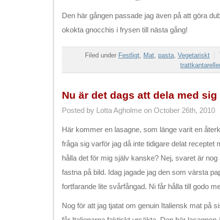
Den här gången passade jag även på att göra dubb
okokta gnocchis i frysen till nästa gång!
Filed under
Festligt
,
Mat
,
pasta
,
Vegetariskt
trattkantarelle
Nu är det dags att dela med sig
Posted by Lotta Agholme on October 26th, 2010
Här kommer en lasagne, som länge varit en åte
fråga sig varför jag då inte tidigare delat receptet
hålla det för mig själv kanske? Nej, svaret är nog a
fastna på bild. Idag jagade jag den som värsta p
fortfarande lite svårfångad. Ni får hålla till godo 
Nog för att jag tjatat om genuin Italiensk mat på
får Italienarna faktiskt ursäkta. Den här lasagnen ä