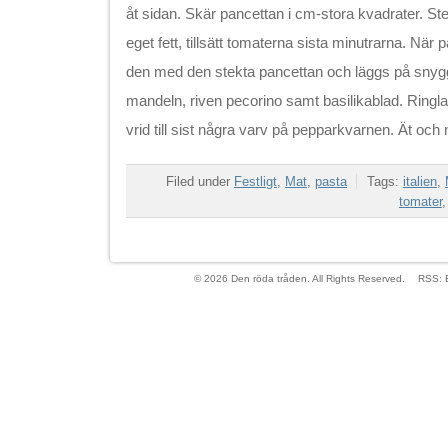
åt sidan. Skär pancettan i cm-stora kvadrater. Stek
eget fett, tillsätt tomaterna sista minutrarna. När 
den med den stekta pancettan och läggs på snyggt
mandeln, riven pecorino samt basilikablad. Ringla 
vrid till sist några varv på pepparkvarnen. Ät och n
Filed under
Festligt
,
Mat
,
pasta
Tags:
italien
,
tomater
© 2026 Den röda tråden. All Rights Reserved.
RSS: