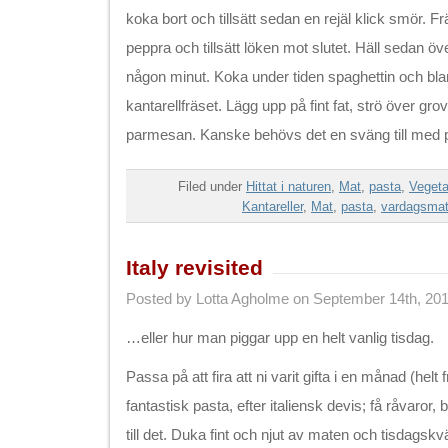
koka bort och tillsätt sedan en rejäl klick smör. Fr
peppra och tillsätt löken mot slutet. Häll sedan öv
någon minut. Koka under tiden spaghettin och b
kantarellfräset. Lägg upp på fint fat, strö över gr
parmesan. Kanske behövs det en sväng till med
Filed under
Hittat i naturen
,
Mat
,
pasta
,
Vegeta
Kantareller
,
Mat
,
pasta
,
vardagsma
Italy revisited
Posted by Lotta Agholme on September 14th, 20
…eller hur man piggar upp en helt vanlig tisdag.
Passa på att fira att ni varit gifta i en månad (helt fr
fantastisk pasta, efter italiensk devis; få råvaror, 
till det. Duka fint och njut av maten och tisdagskvä