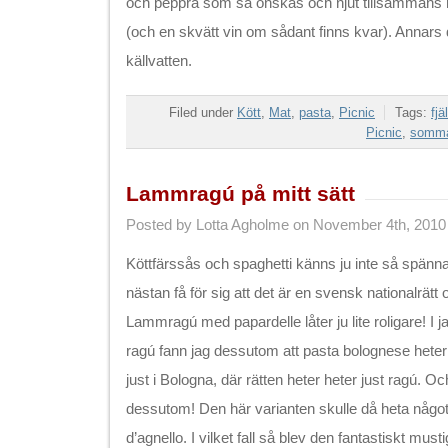
och peppra som så önskas och njut tillsammans m
(och en skvätt vin om sådant finns kvar). Annars 
källvatten.
Filed under
Kött
,
Mat
,
pasta
,
Picnic
Tags:
fjä
Picnic
,
somm
Lammragú på mitt sätt
Posted by Lotta Agholme on November 4th, 2010
Köttfärssås och spaghetti känns ju inte så spänn
nästan få för sig att det är en svensk nationalrätt o
Lammragú med papardelle låter ju lite roligare! I jak
ragú fann jag dessutom att pasta bolognese heter 
just i Bologna, där rätten heter heter just ragú. O
dessutom! Den här varianten skulle då heta någo
d’agnello. I vilket fall så blev den fantastiskt must