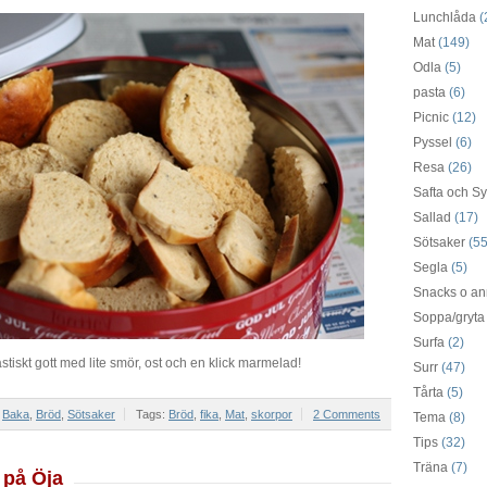
Lunchlåda
(
Mat
(149)
Odla
(5)
pasta
(6)
Picnic
(12)
Pyssel
(6)
Resa
(26)
Safta och Sy
Sallad
(17)
Sötsaker
(55
Segla
(5)
Snacks o an
Soppa/gryta
Surfa
(2)
astiskt gott med lite smör, ost och en klick marmelad!
Surr
(47)
Tårta
(5)
r
Baka
,
Bröd
,
Sötsaker
Tags:
Bröd
,
fika
,
Mat
,
skorpor
2 Comments
Tema
(8)
Tips
(32)
Träna
(7)
 på Öja