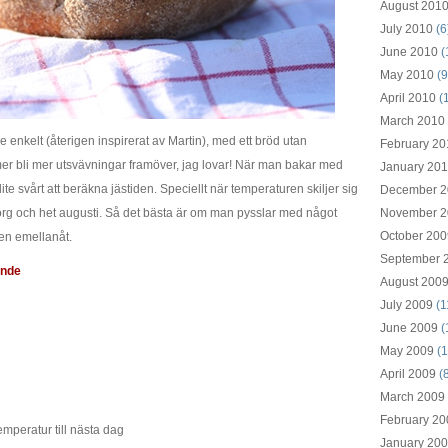
August 201
July 2010
(6
June 2010
(
May 2010
(9
April 2010
(
March 2010
enkelt (återigen inspirerat av Martin), med ett bröd utan
February 20
er bli mer utsvävningar framöver, jag lovar! När man bakar med
January 20
ite svårt att beräkna jästiden. Speciellt när temperaturen skiljer sig
December 2
org och het augusti. Så det bästa är om man pysslar med något
November 2
October 200
gen emellanåt.
September 
ande
August 200
July 2009
(1
June 2009
(
May 2009
(1
April 2009
(8
March 2009
February 20
emperatur till nästa dag
January 20