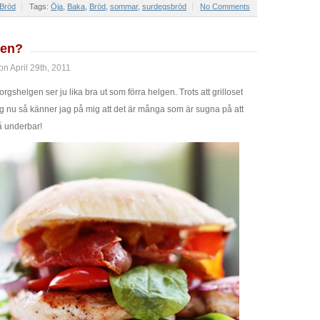
Bröd
Tags:
Öja
,
Baka
,
Bröd
,
sommar
,
surdegsbröd
No Comments
gen?
n April 29th, 2011
rgshelgen ser ju lika bra ut som förra helgen. Trots att grilloset
tag nu så känner jag på mig att det är många som är sugna på att
 så underbar!