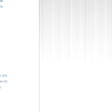
ER
0)
r
(15)
ren
(4)
)