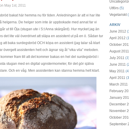
Uncategoriz
on May 1st, 2011
Utförs
(5)
Vegetariskt
(
egsbröd bakat här hemma nu för tiden. Anledningen är att vi har lite
a på helgerna. De helger som inte är uppbokade med annat far vi
ARKIV
går ut till Öja (stugan ute i S:t Anna skärgård). Hur mycket jag än
June 2012
(
s det lite väl överdrivet att släpa en assistent ut på en ö. Sådan tur
April 2012
(1
g att baka surdegsbröd OCH köpa en assistent (jag talar så klart
October 201
ar övergett assistenten helt och ägnar sig åt “vika vila” metoden.
August 2011
 kommer fram till att det kommer bakas en hel del surdegsbröd i
July 2011
(3
sta stugan med en digital ugnstermometer, för det gör själva
June 2011
(
lare. Och en våg. Men assistenten kan stanna hemma helt klart.
May 2011
(4
April 2011
(3
March 2011
February 20
January 201
December 2
November 2
October 201
September 