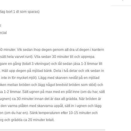
tag bort 1 dl som sparas)
l
ecial
a 30 minuter. Vik sedan ihop degen genom att dra ut degen i kantern
tsätt hela varvet runt). Vila sedan 30 minuter till och upprepa
gare en gång (totalt 3 vikningar) och låt sedan jäsa 1-3 timmar till
 Häll upp degen på mjölad bänk. Dela i två delar och vik sedan in
 inte in för mycket mjöl). Lägg med skarven nedåt på en mjölad
ken mellan bröden och lägg något bredvid bröden som stöd) och
sa 1-2 timmar. Sätt ugnen på max med en plåt inne (om du har, sätt
v ugnen) ca 30 minuter innan det är dax att grädda. När bröden är
ill den varma plåten med skarvarna uppåt, sätt in i ugnen och lägg
ten (om du har en). Sänk temperaturen efter 10-15 minuter och
rg och grädda ca 20 minuter totalt.