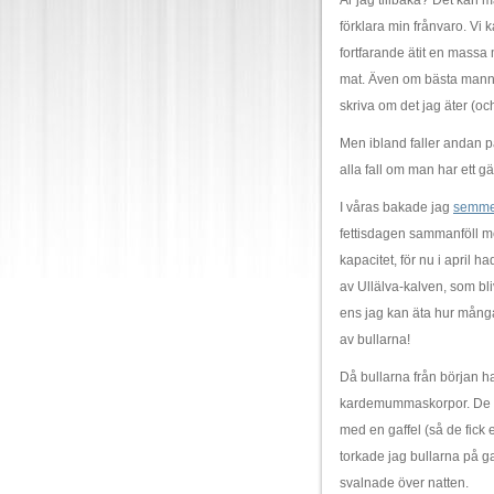
Är jag tillbaka? Det kan man
förklara min frånvaro. Vi k
fortfarande ätit en massa 
mat. Även om bästa mannen 
skriva om det jag äter (oc
Men ibland faller andan på
alla fall om man har ett 
I våras bakade jag
semmel
fettisdagen sammanföll m
kapacitet, för nu i april h
av Ullälva-kalven, som bli
ens jag kan äta hur många 
av bullarna!
Då bullarna från början h
kardemummaskorpor. De st
med en gaffel (så de fick 
torkade jag bullarna på g
svalnade över natten.