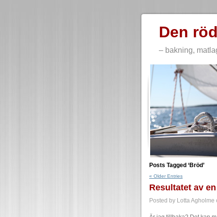
Den röd
– bakning, matla
Posts Tagged ‘Bröd’
« Older Entries
Resultatet av en
Posted by Lotta Agholme o