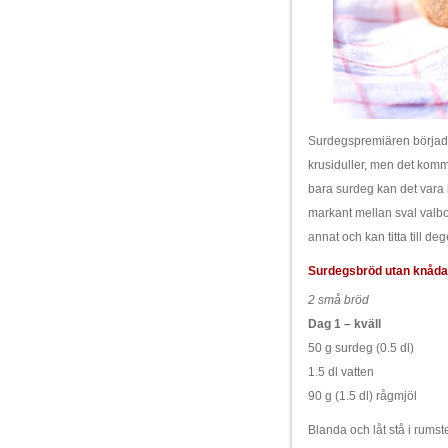
Surdegspremiären började 
krusiduller, men det komm
bara surdeg kan det vara l
markant mellan sval valb
annat och kan titta till de
Surdegsbröd utan knåd
2 små bröd
Dag 1 – kväll
50 g surdeg (0.5 dl)
1.5 dl vatten
90 g (1.5 dl) rågmjöl
Blanda och låt stå i rumst