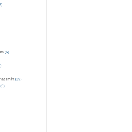
2)
lta
(6)
)
nat smått
(29)
(9)