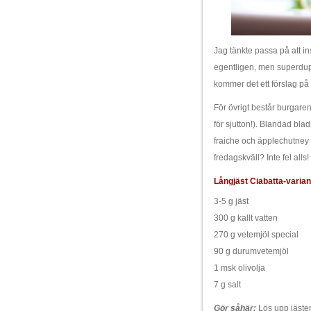
Jag tänkte passa på att i
egentligen, men superduper
kommer det ett förslag på
För övrigt består burgaren
för sjutton!). Blandad bla
fraiche och äpplechutney 
fredagskväll? Inte fel alls!
Långjäst Ciabatta-varian
3-5 g jäst
300 g kallt vatten
270 g vetemjöl special
90 g durumvetemjöl
1 msk olivolja
7 g salt
Gör såhär:
Lös upp jästen