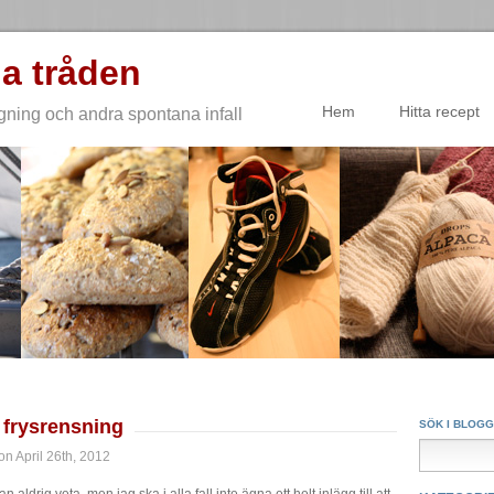
a tråden
Hem
Hitta recept
gning och andra spontana infall
 frysrensning
SÖK I BLOG
n April 26th, 2012