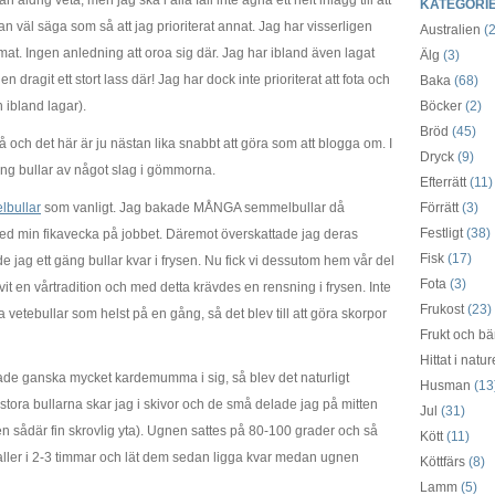
 aldrig veta, men jag ska i alla fall inte ägna ett helt inlägg till att
KATEGORI
an väl säga som så att jag prioriterat annat. Jag har visserligen
Australien
(2
mat. Ingen anledning att oroa sig där. Jag har ibland även lagat
Älg
(3)
dragit ett stort lass där! Jag har dock inte prioriterat att fota och
Baka
(68)
h ibland lagar).
Böcker
(2)
Bröd
(45)
 och det här är ju nästan lika snabbt att göra som att blogga om. I
Dryck
(9)
gäng bullar av något slag i gömmorna.
Efterrätt
(11)
bullar
som vanligt. Jag bakade MÅNGA semmelbullar då
Förrätt
(3)
Festligt
(38)
ed min fikavecka på jobbet. Däremot överskattade jag deras
Fisk
(17)
ade jag ett gäng bullar kvar i frysen. Nu fick vi dessutom hem vår del
Fota
(3)
vit en vårtradition och med detta krävdes en rensning i frysen. Inte
Frukost
(23)
vetebullar som helst på en gång, så det blev till att göra skorpor
Frukt och bä
Hittat i natu
ade ganska mycket kardemumma i sig, så blev det naturligt
Husman
(13
ora bullarna skar jag i skivor och de små delade jag på mitten
Jul
(31)
en sådär fin skrovlig yta). Ugnen sattes på 80-100 grader och så
Kött
(11)
aller i 2-3 timmar och lät dem sedan ligga kvar medan ugnen
Köttfärs
(8)
Lamm
(5)