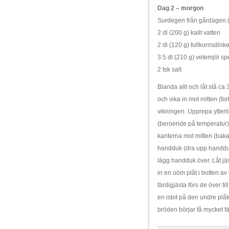
Dag 2 – morgon
Surdegen från gårdagen (
2 dl (200 g) kallt vatten
2 dl (120 g) fullkornsdinke
3.5 dl (210 g) vetemjöl sp
2 tsk salt
Blanda allt och låt stå c
och vika in mot mitten (for
vikningen. Upprepa ytterli
(beroende på temperatur).
kanterna mot mitten (baka
handduk (dra upp handdu
lägg handduk över. Låt jä
in en oöm plåt i botten a
färdigjästa förs de över t
en isbit på den undre plå
bröden börjar få mycket fä