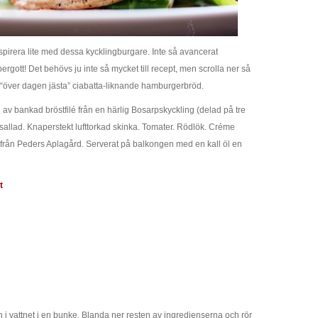
nspirera lite med dessa kycklingburgare. Inte så avancerat
gott! Det behövs ju inte så mycket till recept, men scrolla ner så
 “över dagen jästa” ciabatta-liknande hamburgerbröd.
 av bankad bröstfilé från en härlig Bosarpskyckling (delad på tre
dsallad. Knaperstekt lufttorkad skinka. Tomater. Rödlök. Créme
från Peders Aplagård. Serverat på balkongen med en kall öl en
t
 i vattnet i en bunke. Blanda ner resten av ingredienserna och rör