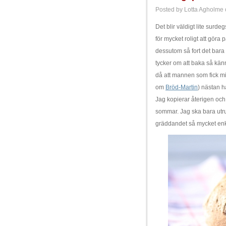
Posted by Lotta Agholme 
Det blir väldigt lite surd
för mycket roligt att gör
dessutom så fort det bara 
tycker om att baka så känn
då att mannen som fick mi
om
Bröd-Martin
) nästan h
Jag kopierar återigen och
sommar. Jag ska bara utru
gräddandet så mycket enk