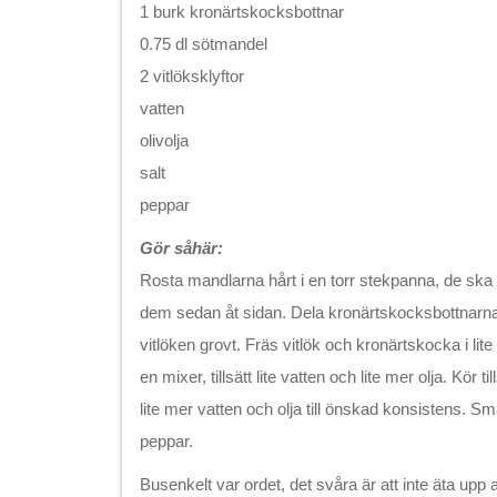
1 burk kronärtskocksbottnar
0.75 dl sötmandel
2 vitlöksklyftor
vatten
olivolja
salt
peppar
Gör såhär:
Rosta mandlarna hårt i en torr stekpanna, de ska 
dem sedan åt sidan. Dela kronärtskocksbottnarna
vitlöken grovt. Fräs vitlök och kronärtskocka i lite 
en mixer, tillsätt lite vatten och lite mer olja. Kör 
lite mer vatten och olja till önskad konsistens. Sm
peppar.
Busenkelt var ordet, det svåra är att inte äta upp a