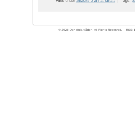
Filed under
Snacks o annat smått
Tags:
p
© 2026 Den röda tråden. All Rights Reserved.
RSS: