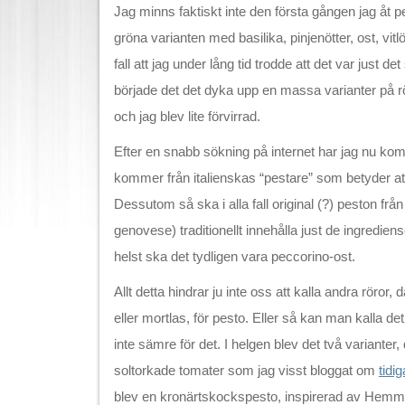
Jag minns faktiskt inte den första gången jag åt 
gröna varianten med basilika, pinjenötter, ost, vitlö
fall att jag under lång tid trodde att det var just 
började det det dyka upp en massa varianter på r
och jag blev lite förvirrad.
Efter en snabb sökning på internet har jag nu kommi
kommer från italienskas “pestare” som betyder att
Dessutom så ska i alla fall original (?) peston fr
genovese) traditionellt innehålla just de ingredie
helst ska det tydligen vara peccorino-ost.
Allt detta hindrar ju inte oss att kalla andra röror
eller mortlas, för pesto. Eller så kan man kalla det 
inte sämre för det. I helgen blev det två varianter,
soltorkade tomater som jag visst bloggat om
tidi
blev en kronärtskockspesto, inspirerad av Hemm