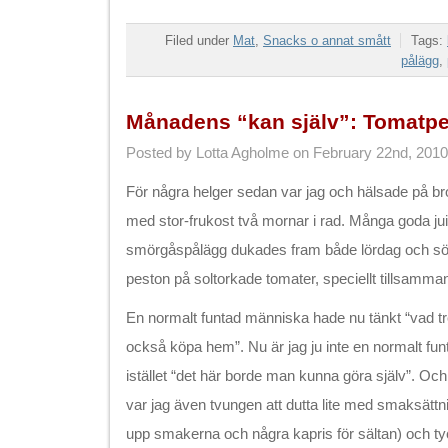
Filed under
Mat
,
Snacks o annat smått
Tags:
pålägg
,
Månadens “kan själv”: Tomatpe
Posted by Lotta Agholme on February 22nd, 2010
För några helger sedan var jag och hälsade på b
med stor-frukost två mornar i rad. Många goda juic
smörgåspålägg dukades fram både lördag och sönda
peston på soltorkade tomater, speciellt tillsamma
En normalt funtad människa hade nu tänkt “vad tre
också köpa hem”. Nu är jag ju inte en normalt fu
istället “det här borde man kunna göra själv”. Och
var jag även tvungen att dutta lite med smaksättning
upp smakerna och några kapris för sältan) och tycke