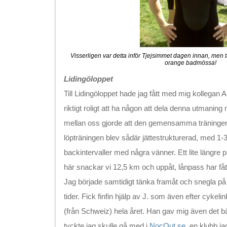
Visserligen var detta inför Tjejsimmet dagen innan, men 
orange badmössa!
Lidingöloppet
Till Lidingöloppet hade jag fått med mig kollegan A
riktigt roligt att ha någon att dela denna utmani
mellan oss gjorde att den gemensamma träningen b
löpträningen blev sådär jättestrukturerad, med 1-3
backintervaller med några vänner. Ett lite längre 
här snackar vi 12,5 km och uppåt, lånpass har fåt
Jag började samtidigt tänka framåt och snegla på
tider. Fick finfin hjälp av J. som även efter cykeli
(från Schweiz) hela året. Han gav mig även det b
tyckte jag skulle gå med i
NocOut.se
, en klubb ja