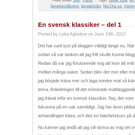
Filed under
Surr
,
Träna
Tags:
öppet spår
,
en
längdskidåkning
,
längdskidor
,
NocOut.se
,
tränin
En svensk klassiker – del 1
Posted by Lotta Agholme on June 19th, 2012
Det har varit tyst på bloggen väldigt länge nu. När 
sedan så var tanken att jag fritt skulle kunna blo
Redan då var jag förutseende nog att inse att mitt
mellan många saker. Sedan blev det mer eller mi
jag började träna mer och laga mindre mat så känd
tema. Anledningen till det minskade matbloggandet
jag tränat inför en svensk klassiker. Nej, det vore j
fokusera på en sak samtidigt. Jag har även jobbat m
avhandlingen klara, och läst en halvfartskurs på d
Nu känner jag ändå att jag vill skriva av mig om