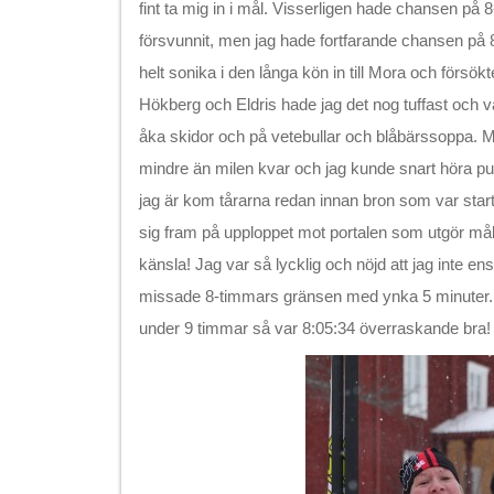
fint ta mig in i mål. Visserligen hade chansen på
försvunnit, men jag hade fortfarande chansen på
helt sonika i den långa kön in till Mora och försökt
Hökberg och Eldris hade jag det nog tuffast och va
åka skidor och på vetebullar och blåbärssoppa. Men
mindre än milen kvar och jag kunde snart höra pu
jag är kom tårarna redan innan bron som var start
sig fram på upploppet mot portalen som utgör måle
känsla! Jag var så lycklig och nöjd att jag inte en
missade 8-timmars gränsen med ynka 5 minuter. 
under 9 timmar så var 8:05:34 överraskande bra!