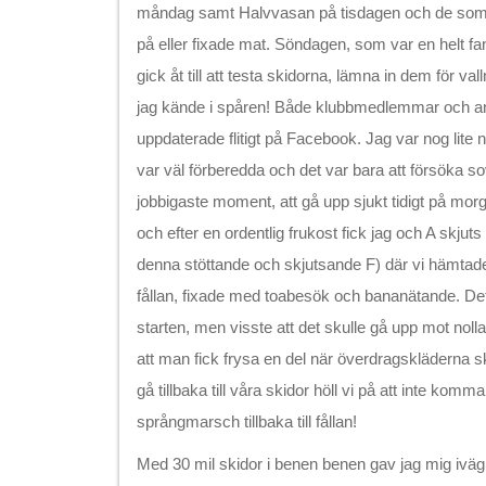
måndag samt Halvvasan på tisdagen och de som i
på eller fixade mat. Söndagen, som var en helt f
gick åt till att testa skidorna, lämna in dem för va
jag kände i spåren! Både klubbmedlemmar och and
uppdaterade flitigt på Facebook. Jag var nog lite 
var väl förberedda och det var bara att försöka s
jobbigaste moment, att gå upp sjukt tidigt på mor
och efter en ordentlig frukost fick jag och A skjuts n
denna stöttande och skjutsande F) där vi hämtade 
fållan, fixade med toabesök och bananätande. De
starten, men visste att det skulle gå upp mot nol
att man fick frysa en del när överdragskläderna sk
gå tillbaka till våra skidor höll vi på att inte komma
språngmarsch tillbaka till fållan!
Med 30 mil skidor i benen benen gav jag mig iv