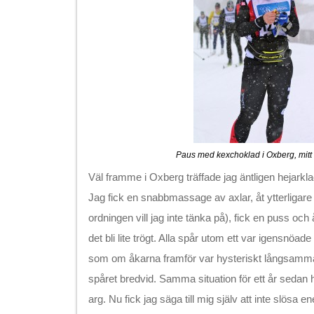
Paus med kexchoklad i Oxberg, mitt 
Väl framme i Oxberg träffade jag äntligen hejarkla
Jag fick en snabbmassage av axlar, åt ytterligare
ordningen vill jag inte tänka på), fick en puss oc
det bli lite trögt. Alla spår utom ett var igensnö
som om åkarna framför var hysteriskt långsamma g
spåret bredvid. Samma situation för ett år sedan h
arg. Nu fick jag säga till mig själv att inte slösa e