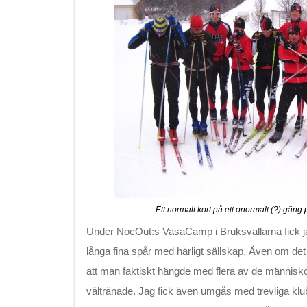
Ett normalt kort på ett onormalt (?) gän
Under NocOut:s VasaCamp i Bruksvallarna fick jag
långa fina spår med härligt sällskap. Även om det 
att man faktiskt hängde med flera av de människo
vältränade. Jag fick även umgås med trevliga k