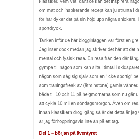
klassiker. Vem vet, kanske kan det inspirera någo
om mat och inspirerande recept kan ju strunta i
för här dyker det på sin höjd upp några snickers, 
sportdryck.
Tanken inför de här blogginläggen var först en gren
Jag inser dock medan jag skriver det här att det
mental och fysisk resa. En resa från den där lån
gympa till någon som kan slita i timtal i skidspåre
någon som såg sig själv som en “icke sportig” pe
som träningsfreak av (åtminstone) gamla vänner
både till 10 och 11 på helgmornarna som nu går 
att cykla 10 mil en söndagsmorgon. Även om resa
innan klassikern drog igång så är det detta år jag 
är jag förhoppningsvis inte än på ett tag.
Del 1 – början på äventyret