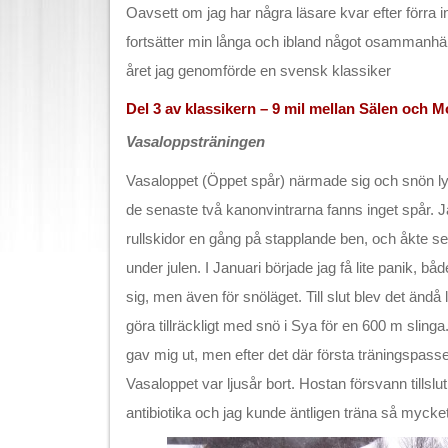
Oavsett om jag har några läsare kvar efter förra inl
fortsätter min långa och ibland något osamman
året jag genomförde en svensk klassiker
Del 3 av klassikern – 9 mil mellan Sälen och M
Vasaloppsträningen
Vasaloppet (Öppet spår) närmade sig och snön ly
de senaste två kanonvintrarna fanns inget spår. Ja
rullskidor en gång på stapplande ben, och åkte s
under julen. I Januari började jag få lite panik, b
sig, men även för snöläget. Till slut blev det ändå 
göra tillräckligt med snö i Sya för en 600 m sling
gav mig ut, men efter det där första träningspass
Vasaloppet var ljusår bort. Hostan försvann tillslut
antibiotika och jag kunde äntligen träna så mycket 