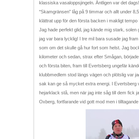
klassiska vasaloppsjingeln. Äntligen var det dags
“Skamgränsen” låg på 9 timmar och allt under 8,5
klättrat upp för den första backen i makligt tempo 
Jag hade perfekt glid, jag kände mig stark, solen
jag var bara lycklig! I tre mil bara susade jag fr
som om det skulle gå hur fort som helst. Jag boc
kilometer och sedan, strax efter Smågan, började 
och första biten, fram till Evertsberg ungefär känd
klubbmedlem stod längs vägen och plötslig var jag
sak kan ge så mycket extra energi. I Evertsberg v
hejarklack stå, men när jag inte såg till dem fick j
Oxberg, fortfarande vid gott mod men i tilltagand