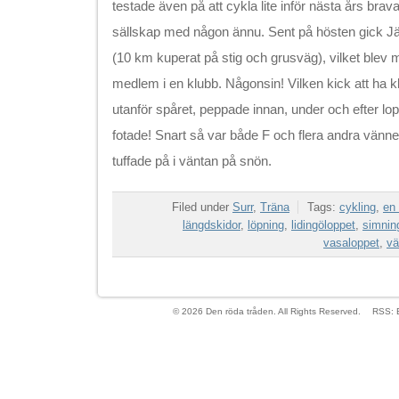
testade även på att cykla lite inför nästa års bra
sällskap med någon ännu. Sent på hösten gick Jä
(10 km kuperat på stig och grusväg), vilket blev m
medlem i en klubb. Någonsin! Vilken kick att ha
utanför spåret, peppade innan, under och efter l
fotade! Snart så var både F och flera andra vän
tuffade på i väntan på snön.
Filed under
Surr
,
Träna
Tags:
cykling
,
en
längdskidor
,
löpning
,
lidingöloppet
,
simnin
vasaloppet
,
vä
© 2026 Den röda tråden. All Rights Reserved.
RSS: