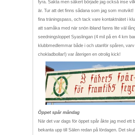
fyra. Sakta men säkert började jag också inse vil
är. Tur att det finns sådana som jag som motvikt! Ef
fina träningspass, och tack vare kontaktnätet i k
att samåka med när snön ibland fanns lite väl lång
seedningsloppet Syaslingan (4 mil på en 4 km b
klubbmedlemmar både i och utanför spåren, varv e
chokladbollar!) var återigen en otrolig kick!
Öppet spår måndag
När det var dags för öppet spår åkte jag med ett
bekanta upp till Sälen redan på lördagen. Det sk