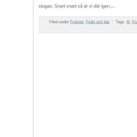
stugan. Snart snart så är vi där igen….
Filed under
Frukost
,
Frukt och bär
Tags:
fil
,
Fr