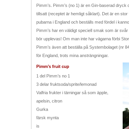
Pimm’s. Pimm’s (no 1) är en Gin-baserad dryck där
tillsatt (receptet är hemligt såklart). Det är en sto
pubarna i England och beställs med fördel i kannor
Pimm’s har en väldigt speciell smak som är svår
bör upplevas! Om man inte har vägarna förbi Stor
Pimm’s även att beställa på Systembolaget (nr 841
för England, trots mina ansträngningar.
Pimm’s fruit cup
1 del Pimm’s no 1
3 delar fruktsoda/sprite/lemonad
Valfria frukter i tärningar så som äpple,
apelsin, citron
Gurka
färsk mynta
is