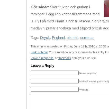
Gör såhär:
Skär frukten och gurkan i
tärningar. Lägg i en kanna tillsammans med
is. Fyll på med Pimm´s och fruktsoda. Servera di
medan ni pratar engelska med tillgjord brittisk ac
Tags:
Dryck
,
England
,
pimm's
,
sommar
This entry was posted on Friday, June 18th, 2010 at 20:37 a
Frukt och bär
. You can follow any responses to this entry t
leave a response
, or
trackback
from your own site.
Leave a Reply
Name (required)
Mail (will not be published)
Website