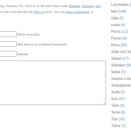
Lunchlåda
(
ay, February 7th, 2010 at 21:56 and is filed under
Efterrätt
,
Sötsaker
,
Surr
.
Mat
(149)
to this entry through the
RSS 2.0
feed. You can
leave a response
, or
Odla
(5)
pasta
(6)
Picnic
(12)
Name (required)
Pyssel
(6)
Mail (will not be published) (required)
Resa
(26)
Safta och Sy
Website
Sallad
(17)
Sötsaker
(55
Segla
(5)
Snacks o an
Soppa/gryta
Surfa
(2)
Surr
(47)
Tårta
(5)
Tema
(8)
Tips
(32)
Träna
(7)