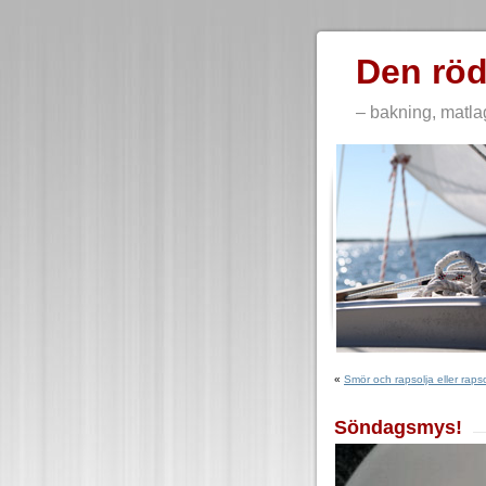
Den röd
– bakning, matla
«
Smör och rapsolja eller rapsol
Söndagsmys!