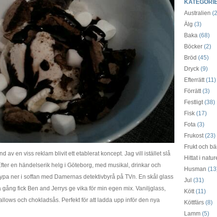
KATEGORI
Australien
(2
Älg
(3)
Baka
(68)
Böcker
(2)
Bröd
(45)
Dryck
(9)
Efterrätt
(11)
Förrätt
(3)
Festligt
(38)
Fisk
(17)
Fota
(3)
Frukost
(23)
Frukt och bä
av en viss reklam blivit ett etablerat koncept. Jag vill istället slå
Hittat i natu
Efter en händelserik helg i Göteborg, med musikal, drinkar och
Husman
(13
krypa ner i soffan med Damernas detektivbyrå på TVn. En skål glass
Jul
(31)
na gång fick Ben and Jerrys ge vika för min egen mix. Vaniljglass,
Kött
(11)
ows och chokladsås. Perfekt för att ladda upp inför den nya
Köttfärs
(8)
Lamm
(5)