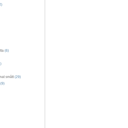
2)
lta
(6)
)
nat smått
(29)
(9)