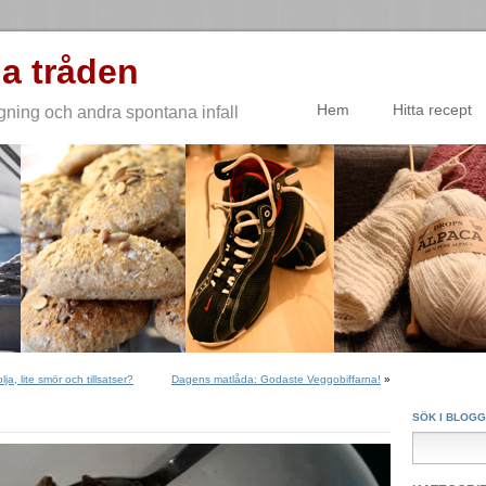
a tråden
Hem
Hitta recept
gning och andra spontana infall
ja, lite smör och tillsatser?
Dagens matlåda: Godaste Veggobiffarna!
»
SÖK I BLOG