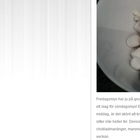
Fredagsmys har ju på grund 
ett slag för söndagsmys! 
middag, är det skönt att 
sitter inte heller fel. Den
chokladmaränger, marsmall
veckan.