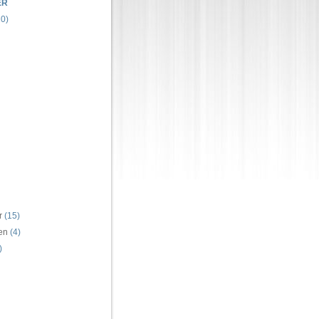
ER
0)
r
(15)
ren
(4)
)