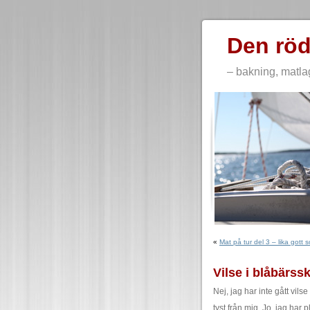
Den röd
– bakning, matla
«
Mat på tur del 3 – lika gott
Vilse i blåbärs
Nej, jag har inte gått vilse
tyst från mig. Jo, jag har 