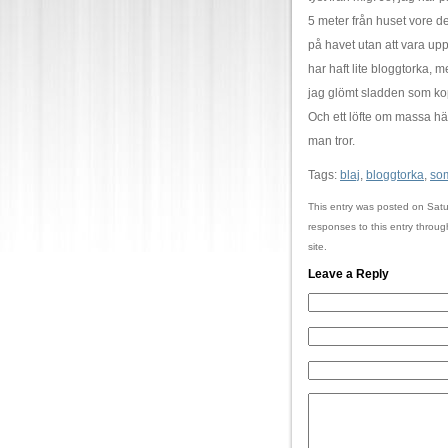
5 meter från huset vore det 
på havet utan att vara upp
har haft lite bloggtorka, 
jag glömt sladden som kop
Och ett löfte om massa här
man tror.
Tags:
blaj
,
bloggtorka
,
so
This entry was posted on Satu
responses to this entry throu
site.
Leave a Reply