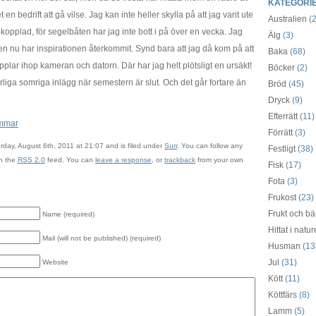
KATEGORI
en bedrift att gå vilse. Jag kan inte heller skylla på att jag varit ute
Australien
(2
kopplad, för segelbåten har jag inte bott i på över en vecka. Jag
Älg
(3)
men nu har inspirationen återkommit. Synd bara att jag då kom på att
Baka
(68)
plar ihop kameran och datorn. Där har jag helt plötsligt en ursäkt!
Böcker
(2)
liga somriga inlägg när semestern är slut. Och det går fortare än
Bröd
(45)
Dryck
(9)
Efterrätt
(11)
mmar
Förrätt
(3)
rday, August 6th, 2011 at 21:07 and is filed under
Surr
. You can follow any
Festligt
(38)
gh the
RSS 2.0
feed. You can
leave a response
, or
trackback
from your own
Fisk
(17)
Fota
(3)
Frukost
(23)
Frukt och bä
Name (required)
Hittat i natu
Mail (will not be published) (required)
Husman
(13
Jul
(31)
Website
Kött
(11)
Köttfärs
(8)
Lamm
(5)