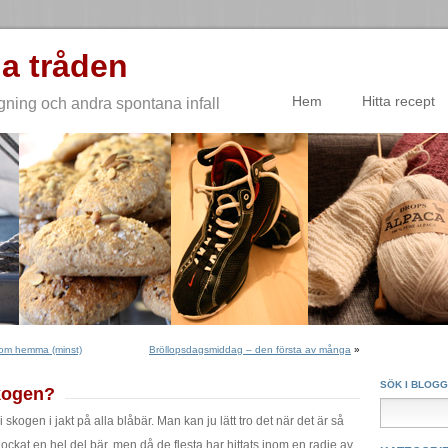
a tråden
Hem
Hitta recept
gning och andra spontana infall
 som hemma (minst)
Bröllopsdagsmiddag – den första av många
»
SÖK I BLOG
skogen?
 i skogen i jakt på alla blåbär. Man kan ju lätt tro det när det är så
plockat en hel del bär, men då de flesta har hittats inom en radie av