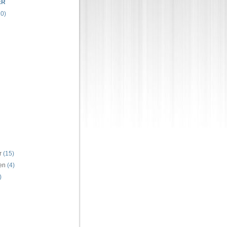
ER
0)
r
(15)
ren
(4)
)