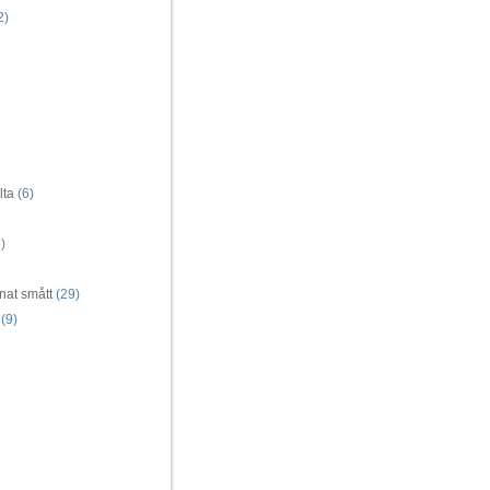
2)
lta
(6)
)
nat smått
(29)
(9)