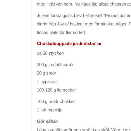
med i väskan hem. Nu hade jag alltså chansen at
Julens första godis blev helt enkelt “Peanut butter
direkt från Joy of baking, men förminskat något. 
finnas plats för fler sorter!
Chokladdoppade jordnötsbollar
ca 30 stycken
200 g jordnötssmör
20 g smör
1 nypa salt
100-120 g florsocker
100 g mörk choklad
1 tsk rapsolja
Gör såhär:
Lägg jordnötssmör och smör i en skål. Värm i mi